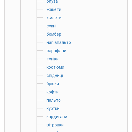
блуза
жакети
жилети
сукні
бомбер
напівпальто
сарафани
туніки
костюми
спідниці
брюки
кофти
пальто
куртки
кардигани
вітровки