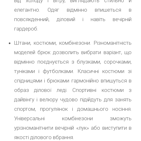
від холоду і вітру, виглядають стильно й
елегантно. Одяг відмінно впишеться в
повсякденний, діловий і навіть вечірній
гардероб.
Штани, костюми, комбінезони. Різноманітність
моделей брюк дозволить вибрати варіант, що
відмінно поєднується з блузками, сорочками,
туніками і футболками. Класичні костюми зі
спідницями і брюками гармонійно впишуться в
образ ділової леді. Спортивні костюми з
дайвінгу і велюру чудово підійдуть для занять
спортом, прогулянок і домашнього носіння.
Універсальні комбінезони зможуть
урізноманітнити вечірній «лук» або виступити в
якості ділового вбрання.