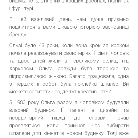
вишуканість, втілених в кращих фасонах, тканинах
і фурнітурі.
В цей важливий день, нам дуже приємно
поділитися з вами цікавою історією засновниці
бренду.
Ользі було 43 роки, коли вона крок за кроком
почала реалізовувати свою мрію. ЇЇ сім’я, чоловік
та двоє дітей жили в невеликому селищі під
Харковом. Ольга завжди була творчою та
підприємливою жінкою. Багато працювала, одна
з перших її робот була поклейка шпалер. Ви
можете запитати нас, де тут креативність?...
З 1983 року Ольга разом з чоловіком будували
власний будинок. ЇЇ талант в дизайні та
неординарний підхід до справи почав
проявлятися, коли прийшов час вибирати
шпалери для кімнат в новом будинку. Тоді вже