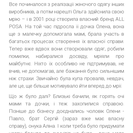
Все починалося з реалізації жіночого одягу інших
виробників, а потім нарешті Ольга здійснила свою
мрію – і в 2001 році створила власний бренд ALL
POSA. На той час підросла її дочка Олена, вона
ще з малечку допомогала мамі, брала участь в
багатьох процесах створення їх власної справи.
Тепер вже вдвох вони створювали одяг, робили
помилки, набиралися досвіду, мріяли про
майбутнє. Ніхто їх особливо не підтримував, не
вчив, не допомагав, але бажання було сильнішим
ніж страхи. Звичайно була купа провалів, невдач,
але це, ще більше мотивувало йти вперед до мрії.
Що ж було далі? Близькі бачили, як горять очі
мами та дочки, і теж захопилися справою.
Пізніше до бізнесу доєднались чоловік Олени -
Павло, брат Сергій (зараз вже має власну
справу), онука Аліна. І коли треба було придумати