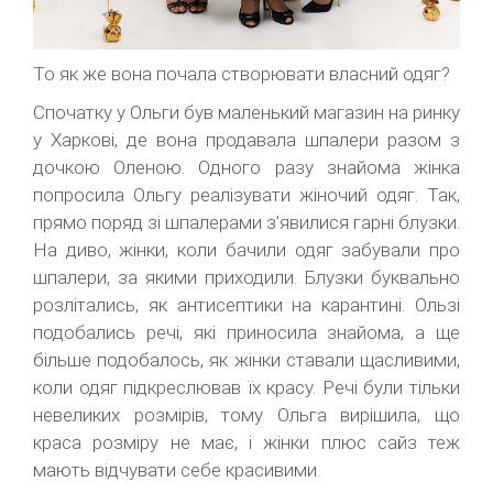
То як же вона почала створювати власний одяг?
Спочатку у Ольги був маленький магазин на ринку
у Харкові, де вона продавала шпалери разом з
дочкою Оленою. Одного разу знайома жінка
попросила Ольгу реалізувати жіночий одяг. Так,
прямо поряд зі шпалерами з’явилися гарні блузки.
На диво, жінки, коли бачили одяг забували про
шпалери, за якими приходили. Блузки буквально
розлітались, як антисептики на карантині. Ользі
подобались речі, які приносила знайома, а ще
більше подобалось, як жінки ставали щасливими,
коли одяг підкреслював їх красу. Речі були тільки
невеликих розмірів, тому Ольга вирішила, що
краса розміру не має, і жінки плюс сайз теж
мають відчувати себе красивими.