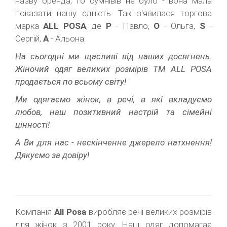
назву бренда, то сумнівів не було - вона мала
показати нашу єдність. Так з'явилася торгова
марка
ALL POSA
, де
P
- Павло,
O
- Ольга,
S
-
Сергій,
A
- Альона.
На сьогодні ми щасливі від наших досягнень.
Жіночий одяг великих розмірів ТМ ALL POSA
продається по всьому світу!
Ми одягаємо жінок, в речі, в які вкладуємо
любов, наш позитивний настрій та сімейні
цінності!
А Ви для нас - нескінченне джерело натхнення!
Дякуємо за довіру!
Компанія
All Posa
виробляє речі великих розмірів
для жінок з 2001 року. Наш одяг допомагає