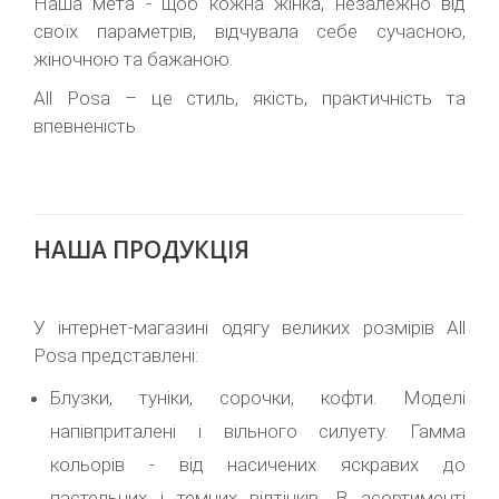
Наша мета - щоб кожна жінка, незалежно від
своїх параметрів, відчувала себе сучасною,
жіночною та бажаною.
All Posa – це стиль, якість, практичність та
впевненість.
НАША ПРОДУКЦІЯ
У інтернет-магазині одягу великих розмірів All
Posa представлені:
Блузки, туніки, сорочки, кофти. Моделі
напівприталені і вільного силуету. Гамма
кольорів - від насичених яскравих до
пастельних і темних відтінків. В асортименті