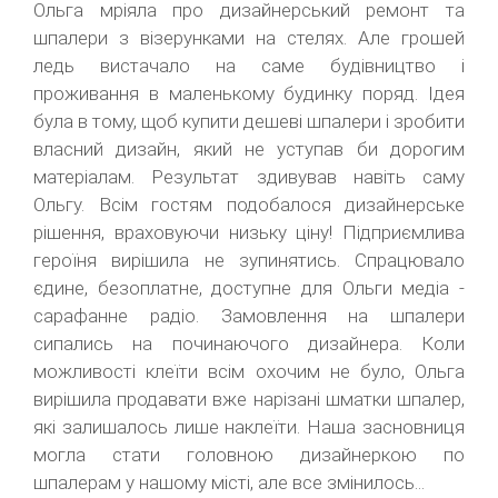
Ольга мріяла про дизайнерський ремонт та
шпалери з візерунками на стелях. Але грошей
ледь вистачало на саме будівництво і
проживання в маленькому будинку поряд. Ідея
була в тому, щоб купити дешеві шпалери і зробити
власний дизайн, який не уступав би дорогим
матеріалам. Результат здивував навіть саму
Ольгу. Всім гостям подобалося дизайнерське
рішення, враховуючи низьку ціну! Підприємлива
героїня вирішила не зупинятись. Спрацювало
єдине, безоплатне, доступне для Ольги медіа -
сарафанне радіо. Замовлення на шпалери
сипались на починаючого дизайнера. Коли
можливості клеїти всім охочим не було, Ольга
вирішила продавати вже нарізані шматки шпалер,
які залишалось лише наклеїти. Наша засновниця
могла стати головною дизайнеркою по
шпалерам у нашому місті, але все змінилось...