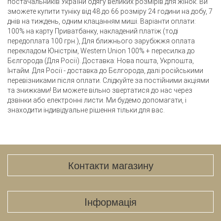
постачальників України одягу великих розмірів для жінок. Ви
зможете купити туніку від 48 до 66 розміру 24 години на добу, 7
днів на тиждень, одним клацанням миші. Варіанти оплати:
100% на карту Приватбанку, накладений платіж (тоді
передоплата 100 грн.), Для ближнього зарубіжжя оплата
перекладом Юністрім, Western Union 100% + пересилка до
Бєлгорода (Для Росії). Доставка: Нова пошта, Укрпошта,
Інтайм. Для Росії - доставка до Бєлгорода, далі російськими
перевізниками після оплати. Слідкуйте за постійними акціями
та знижками! Ви можете вільно звертатися до нас через
дзвінки або електронні листи. Ми будемо допомагати, і
знаходити індивідуальне рішення тільки для вас.
Контакти магазину
Iнформація