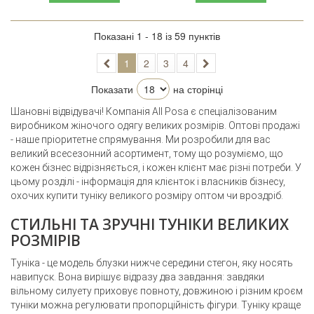
Показані 1 - 18 із 59 пунктів
1
2
3
4
Показати
на сторінці
Шановні відвідувачі! Компанія All Posa є спеціалізованим
виробником жіночого одягу великих розмірів. Оптові продажі
- наше пріоритетне спрямування. Ми розробили для вас
великий всесезонний асортимент, тому що розуміємо, що
кожен бізнес відрізняється, і кожен клієнт має різні потреби. У
цьому розділі - інформація для клієнток і власників бізнесу,
охочих купити туніку великого розміру оптом чи вроздріб.
СТИЛЬНІ ТА ЗРУЧНІ ТУНІКИ ВЕЛИКИХ
РОЗМІРІВ
Туніка - це модель блузки нижче середини стегон, яку носять
навипуск. Вона вирішує відразу два завдання: завдяки
вільному силуету приховує повноту, довжиною і різним кроєм
туніки можна регулювати пропорційність фігури. Туніку краще