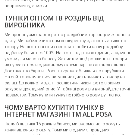
асортименту, знижки.
ТУНІКИ ОПТОМ І В РОЗДРІБ ВІД
ВИРОБНИКА
Ми пропонуємо партнерство роздрібним торговцям жіночого
одягу: Ми забезпечимо вам конкурентну здатність за якістю
товару. Наші оптові ціни дозволять робити вашу роздрібну
надбавку більш ніж 100%. Наш опт - від трьох одиниць - відмінні
умови для малого бізнесу. За системою Дропшиппінг товари
відпускаються в одиничному екземплярі за оптовою ціною.
Доставка по Україні, Росії та країнах ближнього зарубіжжя.
На сайті зазначається актуальна ціна і наявність товару на
складі. До кожної моделі - реалістичні якісні фото з різних
ракурсів, докладний опис. У таблиці розмірів ви знайдете точні
параметри. Тому купити туніку потрібного розміру - легко.
ЧОМУ ВАРТО КУПИТИ ТУНІКУ В
ІНТЕРНЕТ МАГАЗИНІ ТМ ALL POSA
Після більш ніж 15 років в бізнесі, ми знаємо, чого хочуть
жінки від їхнього одягу. Тому ми є одним з провідних