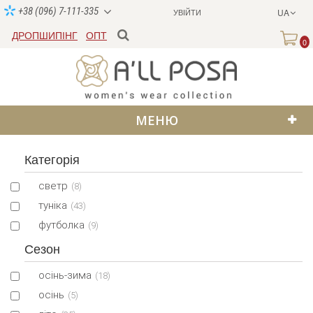
+38 (096) 7-111-335
УВІЙТИ
UA
ДРОПШИПІНГ
ОПТ
0
МЕНЮ
Категорія
светр
(8)
туніка
(43)
футболка
(9)
Сезон
осінь-зима
(18)
осінь
(5)