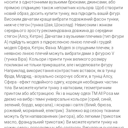
носити з однотонними вузькими брюками, джинсами, або
прямою спідницею також непомітних кольорів. Щоб створити
новий образ, досить купити туніку, яка підходить вашій фігурі.
Високим дівчатам краще вибрати подовжений фасон туніки,
нижче стегон (туніка Шая, Шоколад). Невисоким і жінкам
середнього зросту рекомендована довжина до середини
стегон (Алсу, Кетрін). Дівчатам з вузькими плечима (тип фігури
А) підійдуть моделі з підкресленою лінією плечей і грудей:
моделі Сфера, Кетрін, Фаїна. Моделі зі спущеним плечем, з
неявною лінією плечей можуть вибрати дами з фігурою V
(туніка Віра). Кольори і принти тунік великого розміру
покликані не тільки прикрашати, але і моделювати фігуру.
Наприклад, використання контрастних вставок, як в туніці
Фріда, Мілдред, - візуально скорочує обсяги, в туніці Алсу,
Сфера - ефект подвійного одягу, корекція необхідних частин
тіла. Ви можете купити туніку з квітковим, геометричним
принтом або абстракцією. Як і в іншому одязі ТМ All Posa ми
даємо на вибір і темні універсальні кольори (сірий, синій,
зелений, бордо, марсала), і яскраві і світлі (білий, бірюза,
рожевий, морквяний, електрик). Залежно від сезону тканини
можуть бути напіввовняних (ангора), або легкими (трикотаж
масло, французький трикотаж). Ви можете купити туніку на
кожен сезон, повсякденну або святкову. Регулярне оновлення