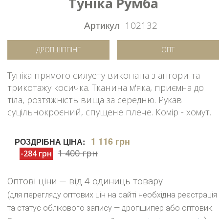
Туніка Румба
Артикул
102132
ДРОПШІППІНГ
ОПТ
Туніка прямого силуету виконана з ангори та
трикотажу косичка. Тканина м'яка, приємна до
тіла, розтяжність вища за середню. Рукав
суцільнокроєний, спущене плече. Комір - хомут.
1 116 грн
РОЗДРІБНА ЦІНА:
1 400 грн
-284 грн
Оптові ціни — від 4 одиниць товару
(для перегляду оптових цін на сайті необхідна реєстрація
та статус облікового запису — дропшипер або оптовик.