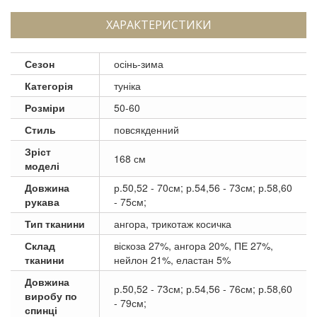
ХАРАКТЕРИСТИКИ
Сезон
осінь-зима
Категорія
туніка
Розміри
50-60
Стиль
повсякденний
Зріст
168 см
моделі
Довжина
р.50,52 - 70см; р.54,56 - 73см; р.58,60
рукава
- 75см;
Тип тканини
ангора, трикотаж косичка
Склад
віскоза 27%, ангора 20%, ПЕ 27%,
тканини
нейлон 21%, еластан 5%
Довжина
р.50,52 - 73см; р.54,56 - 76см; р.58,60
виробу по
- 79см;
спинці