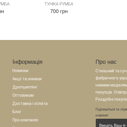
УМБА
ТУНІКА РУМБА
рн
700 грн
Iнформація
Про нас
Новинки
Стильний та суча
фабричного укр
Акції та знижки
новими моделям
Дропшиппінг
покупців. Співп
Оптовикам
Роздрібні покупк
Доставка і оплата
Підпишіться та отри
Блог
новини!
Про компанію