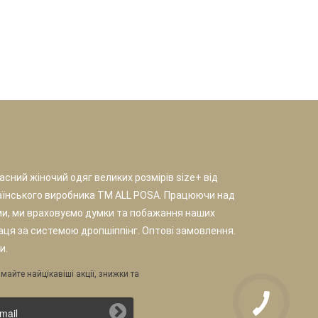
сний жіночий одяг великих розмірів size+ від
аїнського виробника TM ALL POSA. Працюючи над
и, ми враховуємо думки та побажання наших
раця за системою дропшіппінг. Оптові замовлення.
и.
майте найцікавіші акції, знижки та