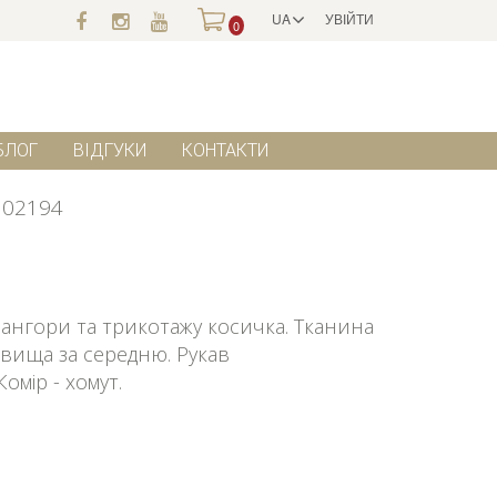
UA
УВІЙТИ
0
БЛОГ
ВІДГУКИ
КОНТАКТИ
102194
 ангори та трикотажу косичка. Тканина
ь вища за середню. Рукав
омір - хомут.