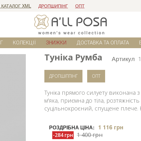
 КАТАЛОГ XML
ДРОПШИПІНГ
ОПТ
Г
КОЛЕКЦІЇ
ЗНИЖКИ
ДОСТАВКА ТА ОПЛАТА
Туніка Румба
Артикул
ДРОПШІППІНГ
ОПТ
Туніка прямого силуету виконана з
м'яка, приємна до тіла, розтяжніст
суцільнокроєний, спущене плече. К
1 116 грн
РОЗДРІБНА ЦІНА:
1 400 грн
-284 грн