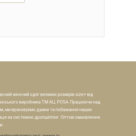
сний жіночий одяг великих розмірів size+ від
аїнського виробника TM ALL POSA. Працюючи над
и, ми враховуємо думки та побажання наших
раця за системою дропшіппінг. Оптові замовлення.
и.
майте найцікавіші акції, знижки та