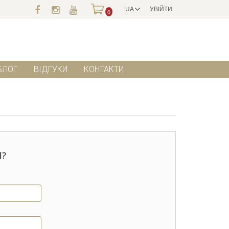
UA
УВІЙТИ
0
БЛОГ
ВІДГУКИ
КОНТАКТИ
І?