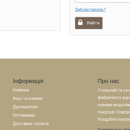
Забули пароль?
Увійти
Iнформація
Про нас
Новинки
Стильний та суча
фабричного укр
Акції та знижки
новими моделям
Дропшиппінг
покупців. Співп
Оптовикам
Роздрібні покупк
Доставка і оплата
Підпишіться та отри