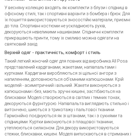
У весняну колекцію входять як комплекти з блузи і спідниці в
офісному стилі, так і спортивні варіанти з бомбера і брюк. Для
їх пошиття використовуються зносостійкі матеріали, приємні
до тіла. Спортивні костюми не ускладнюють рухів,
декоруються невеликими нашивками. Спідничні комплекти
прикрашають принти, тому їх сміливо можна одягати на
святковий захід.
Верхній одяг - практичність, комфорт і стиль
Такий
легкий жіночий одяг для повних від виробника
All Posa
представлений ​​кардіганами, жакетами, напівпальтами і
куртками. Кардигани виробляються зі щільної ангори з
напиленням, доповнюються об'ємними капюшонами. Крій
моделей - асиметричний і вільний. Жакети виконуються з
капюшонами і без, мають зручні кишені, застібаються на
блискавки. Моделі створюються в світлих і темних тонах,
декоруються фурнітурою. Напівпальта виглядають стильно і
витончено, шиються з трикотажу і пальтової тканини.
Гармонійно поєднуються як зі штанами, так і з сукнями та
спідницями. Куртки виконуються з плащової тканини,
утеплюються силіконом. Для декору використовуються
стежки, блискавки, кишені. Моделі випускаються в стриманих і