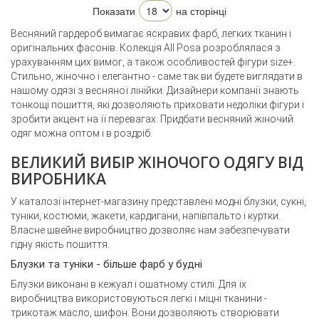
Показати
на сторінці
Весняний гардероб вимагає яскравих фарб, легких тканин і
оригінальних фасонів. Колекція All Posa розроблялася з
урахуванням цих вимог, а також особливостей фігури size+.
Стильно, жіночно і елегантно - саме так ви будете виглядати в
нашому одязі з весняної лінійки. Дизайнери компанії знають
тонкощі пошиття, які дозволяють приховати недоліки фігури і
зробити акцент на її перевагах. Придбати
весняний жіночий
одяг
можна
оптом
і в роздріб.
ВЕЛИКИЙ ВИБІР ЖІНОЧОГО ОДЯГУ ВІД
ВИРОБНИКА
У каталозі інтернет-магазину представлені модні блузки, сукні,
туніки, костюми, жакети, кардигани, напівпальто і куртки.
Власне швейне виробництво дозволяє нам забезпечувати
гідну якість пошиття.
Блузки та туніки - більше фарб у будні
Блузки виконані в кежуал і ошатному стилі. Для їх
виробництва використовуються легкі і міцні тканини -
трикотаж масло, шифон. Вони дозволяють створювати