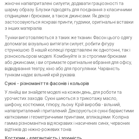
жіночні напівприталені силуети, додавати граціозності та
шарму образу. Блузки підходять для поєднання з класичними
спідницями і брюками, а також джинсами. Як декор
застосовуються яскраві принти, гудзики, оригінальні вставки
з інших матеріалів.
Туніки виготовляються з таких же тканин. Фасон цього одягу
допомагає візуально витягати силует, робити фігуру
стрункішою. В нашій колекції представлені як однотонні, так і
різнокольорові моделі. Комбінуйте їх зі строгими брюками
або джинсами, і ви отримаєте оригінальне вбрання для офісу,
відвідування театру, кіно або для прогулянки. Чарівність
тунікам надає вільний крій рукавів.
Сукні - різноманіття фасонів і кольорів
У лінійці ви знайдете моделі на кожен день, для роботи та
урочистих заходів. Сукні шиються з трикотажу масло,
шифону, костюмки, гіпюру, льону. Крій виробів - вільний,
напівприталений і приталений. Декоруються сукні барвистими
квітковими і геометричними принтами, аплікаціями. Колірна
гамма різноманітна від яскравих і насичених синіх, червоних
відтінків до ніжно-рожевих тонів.
Костюми - елегантність і зручність