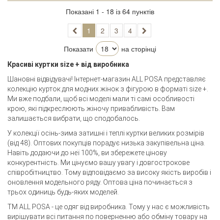
Показані 1 - 18 із 64 пунктів
1
2
3
4
Показати
на сторінці
Красиві куртки size + від виробника
Шановні відвідувачі! Інтернет-магазин ALL POSA представляє
колекцію курток для модних жінок з фігурою в форматі size +.
Ми вже подбали, щоб всі моделі мали ті самі особливості
крою, які підкреслюють жіночу привабливість. Вам
залишається вибрати, що сподобалось.
У колекції осінь-зима затишні і теплі куртки великих розмірів
(від 48). Оптових покупців порадує низька закупівельна ціна.
Навіть додаючи до неї 100%, ви збережете цінову
конкурентність. Ми цінуємо вашу увагу і довгострокове
співробітництво. Тому відповідаємо за високу якість виробів і
оновлення модельного ряду. Оптова ціна починається з
трьох одиниць будь-яких моделей.
TM ALL POSA - це одяг від виробника. Тому у нас є можливість
вирішувати всі питання по поверненню або обміну товару на