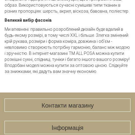
образ. Використовуються сучасні сумішеві типи тканин в
різних пропорціях: шерсть, акрил, віскоза, бавовна, поліестер.
Великий вибір фасонів
Ми впевнені: правильно розроблений дизайн буде вдалий в
будь-якому розмірі, в тому числі XXL і більше. Злегка змінений
крій рукава, розміри і форма коміра, довжина і об'єм -
невловимо створюють потрібну гармонію, баланс між модою
і зручністю. В інтернет-магазині TM ALL POSA можна купити
розкішні сукні, спідниці, туніки і багато іншого вашого розміру!
Вподобані моделі можна купити за оптовою ціною. Слідкуйте
за знижками, які дадуть вам значну економію.
Контакти магазину
Iнформація