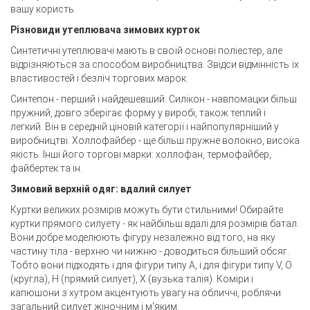
вашу користь.
Різновиди утеплювача зимових курток
Синтетичні утеплювачі мають в своїй основі поліестер, але
відрізняються за способом виробництва. Звідси відмінність їх
властивостей і безліч торгових марок.
Синтепон - перший і найдешевший. Силікон - навпомацки більш
пружний, довго зберігає форму у виробі, також теплий і
легкий. Він в середній ціновій категорії і найпопулярніший у
виробництві. Холлофайбер - ще більш пружне волокно, висока
якість. Інші його торгові марки: холлофан, термофайбер,
файбертек та ін.
Зимовий верхній одяг: вдалий силует
Куртки великих розмірів можуть бути стильними! Обирайте
куртки прямого силуету - як найбільш вдалі для розмірів батал.
Вони добре моделюють фігуру незалежно від того, на яку
частину тіла - верхню чи нижню - доводиться більший обсяг.
Тобто вони підходять і для фігури типу А, і для фігури типу V, O
(кругла), H (прямий силует), X (вузька талія). Коміри і
капюшони з хутром акцентують увагу на обличчі, роблячи
загальний силует жіночним і м'яким.