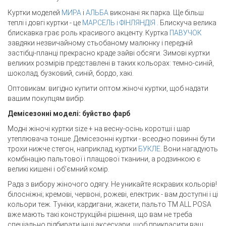
Куртки моделей
МИРА
і
АЛЬБА
виконані як парка. Ще більш
теплі і довгі куртки - це
МАРСЕЛЬ і
ФІНЛЯНДІЯ
. Блискуча велика
блискавка грає роль красивого акценту. Куртка
ПАВУЧОК
завдяки незвичайному стьобаному малюнку і передній
застібці-планці прекрасно краде зайві обсяги. Зимові куртки
великих розмірів представлені в таких кольорах: темно-синій,
шоколад, бузковий, синій, бордо, хакі.
Оптовикам: вигідно купити оптом жіночі куртки, щоб надати
вашим покупцям вибір.
Демісезонні моделі: буйство фарб
Модні жіночі куртки size + на весну-осінь коротші і шар
утеплювача тонше. Демісезонні куртки - всеодно повинні бути
трохи нижче стегон, наприклад, куртки
БУКЛЕ
. Вони нагадують
комбінацію пальтової і плащової тканини, а родзинкою є
великі кишені і об'ємний комір.
Рада з вибору жіночого одягу. Не уникайте яскравих кольорів!
білосніжні; кремові, червоні, рожеві, електрик - вам доступні і ці
кольори теж. Туніки, кардигани, жакети, пальто TM ALL POSA
вже мають такі конструкційні рішення, що вам не треба
спеціально підбирати інші аксесуари, щоб прикрасити ваш