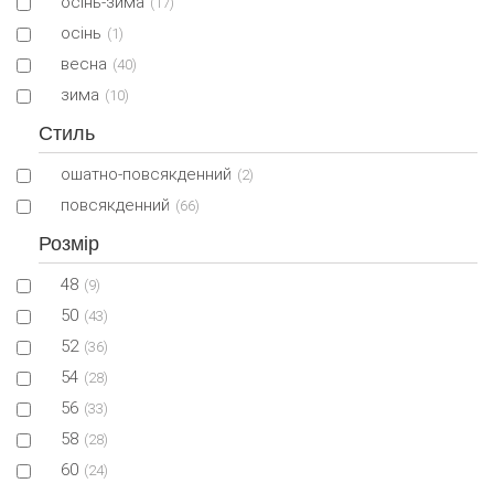
осінь-зима
(17)
осінь
(1)
весна
(40)
зима
(10)
Стиль
ошатно-повсякденний
(2)
повсякденний
(66)
Розмір
48
(9)
50
(43)
52
(36)
54
(28)
56
(33)
58
(28)
60
(24)