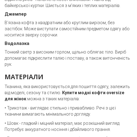
байкерської куртки. Шиється з м'яких і теплих матеріалів.
Джемпер
В'язана кофта з квадратним або круглим вирізом, без
застібок. Може виступати самостійним предметом одягу або
носитися зверху сорочки.
Водолазка
Тонкий светр з високим горлом, щільно облягає тіло. Виріб
допомагає підкреслити талію і поставу, а також витонченість
рук.
МАТЕРІАЛИ
Тканина, яка використовується для пошиття одягу, залежить
від моделі, сезону та стилю.
Купити модні кофти oversize
для жінок
можна з таких матеріалів:
• Трикотаж - виглядає стильно і привабливо. Речі з цієї
тканини вимагають мінімального догляду.
• Шовк - гладкий і міцний матеріал, має розкішний вигляд.
Потребує аккуратного носіння і дбайливого прання.