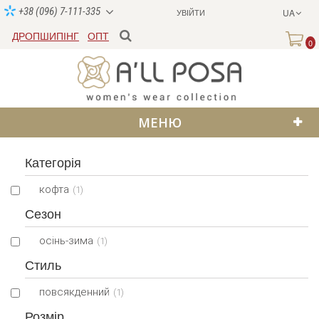
+38 (096) 7-111-335
УВІЙТИ
UA
ДРОПШИПІНГ
ОПТ
0
МЕНЮ
Категорія
кофта
(1)
Сезон
осінь-зима
(1)
Стиль
повсякденний
(1)
Розмір