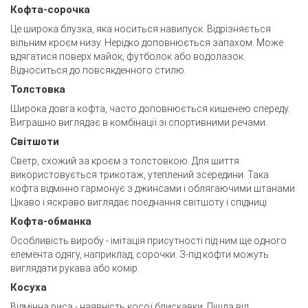
Кофта-сорочка
Це широка блузка, яка носиться навипуск. Відрізняється
вільним кроєм низу. Нерідко доповнюється запахом. Може
вдягатися поверх майок, футболок або водолазок.
Відноситься до повсякденного стилю.
Толстовка
Широка довга кофта, часто доповнюється кишенею спереду.
Виграшно виглядає в комбінації зі спортивними речами.
Світшоти
Светр, схожий за кроєм з толстовкою. Для шиття
використовується трикотаж, утеплений зсередини. Така
кофта відмінно гармонує з джинсами і облягаючими штанами.
Цікаво і яскраво виглядає поєднання світшоту і спідниці.
Кофта-обманка
Особливість виробу - імітація присутності під ним ще одного
елемента одягу, наприклад, сорочки. З-під кофти можуть
виглядати рукава або комір.
Косуха
Відмінна риса - наявність косої блискавки. Пішла від