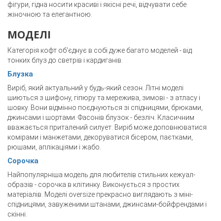
фігури, гідна носити красиві і якісні речі, відчувати себе
жіночною та елегантною.
МОДЕЛІ
Категорія кофт об'єднує в собі дуже багато моделей - від
тонких блуз до светрів і кардиганів.
Блузка
Виріб, який актуальний у будь-який сезон. Літні моделі
шиються з шифону, гіпюру та мережива, зимові - з атласу і
шовку. Вони відмінно поєднуються зі спідницями, брюками,
джинсами і шортами. Фасонів блузок - безліч. Класичним
вважається приталений силует. Виріб може доповнюватися
комірами і манжетами, декоруватися бісером, паєтками,
рюшами, аплікаціями і жабо.
Сорочка
Найпопулярніша модель для любителів стильних кежуал-
образів - сорочка в клітинку. Виконується з простих
матеріалів. Моделі oversize прекрасно виглядають з міні-
спідницями, завуженими штанами, джинсами-бойфрендами і
скінні.