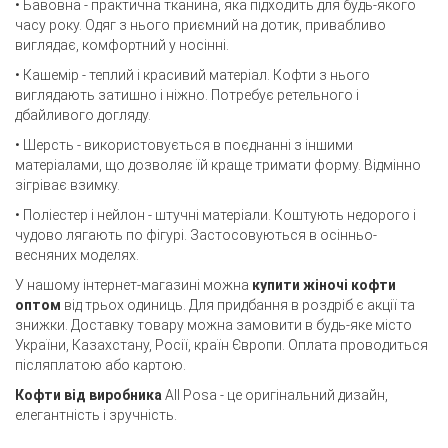
• Бавовна - практична тканина, яка підходить для будь-якого
часу року. Одяг з нього приємний на дотик, привабливо
виглядає, комфортний у носінні.
• Кашемір - теплий і красивий матеріал. Кофти з нього
виглядають затишно і ніжно. Потребує ретельного і
дбайливого догляду.
• Шерсть - використовується в поєднанні з іншими
матеріалами, що дозволяє їй краще тримати форму. Відмінно
зігріває взимку.
• Поліестер і нейлон - штучні матеріали. Коштують недорого і
чудово лягають по фігурі. Застосовуються в осінньо-
весняних моделях.
У нашому інтернет-магазині можна
купити жіночі кофти
оптом
від трьох одиниць. Для придбання в роздріб є акції та
знижки. Доставку товару можна замовити в будь-яке місто
України, Казахстану, Росії, країн Європи. Оплата проводиться
післяплатою або картою.
Кофти від виробника
All Posa - це оригінальний дизайн,
елегантність і зручність.