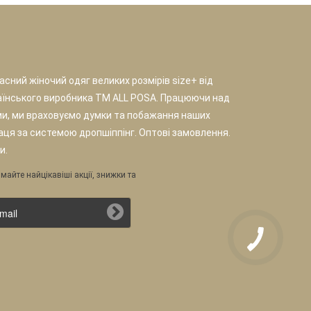
сний жіночий одяг великих розмірів size+ від
аїнського виробника TM ALL POSA. Працюючи над
и, ми враховуємо думки та побажання наших
раця за системою дропшіппінг. Оптові замовлення.
и.
майте найцікавіші акції, знижки та