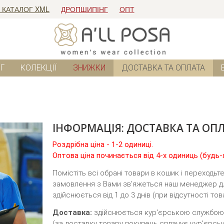
 КАТАЛОГ XML
ДРОПШИПІНГ
ОПТ
Г
КОЛЕКЦІЇ
ЗНИЖКИ
ДОСТАВКА ТА ОПЛАТА
ІНФОРМАЦІЯ: ДОСТАВКА ТА ОП
Роздрібна ціна - 1-2 одиниці.
Оптова ціна починається від 4-х одиниць (будь-я
Помістіть всі обрані товари в кошик і переход
замовлення з Вами зв'яжеться наш менеджер дл
здійснюється від 1 до 3 днів (при відсутності това
Доставка:
здійснюється кур'єрською службо
(за доставку товару покупець сплачує кур'єрськ