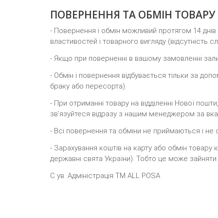
ПОВЕРНЕННЯ ТА ОБМІН ТОВАРУ
- Повернення і обмін можливий протягом 14 дні
властивостей і товарного вигляду (відсутність сл
- Якщо при поверненні в вашому замовленні зали
- Обмін і повернення відбувається тільки за до
браку або пересорта).
- При отриманні товару на відділенні Нової пошти
зв'язуйтеся відразу з нашим менеджером за вк
- Всі повернення та обміни не приймаються і н
- Зарахування коштів на карту або обмін товару 
державні свята України). Тобто це може зайняти 
С ув. Адміністрація TM ALL POSA