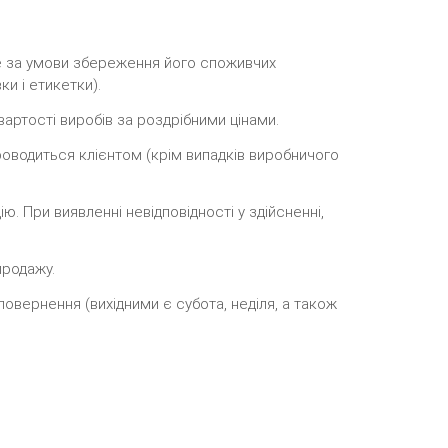
ше за умови збереження його споживчих
ки і етикетки).
артості виробів за роздрібними цінами.
роводиться клієнтом (крім випадків виробничого
ю. При виявленні невідповідності у здійсненні,
продажу.
повернення (вихідними є субота, неділя, а також