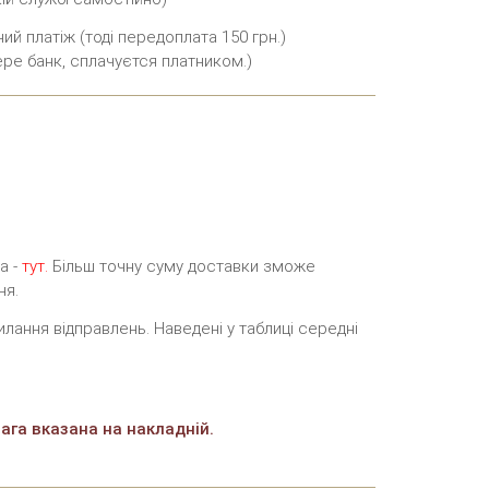
ий платіж (тоді передоплата 150 грн.)
бере банк, сплачуєтся платником.)
а -
тут.
Більш точну суму доставки зможе
ня.
лання відправлень. Наведені у таблиці середні
ага вказана на накладній.