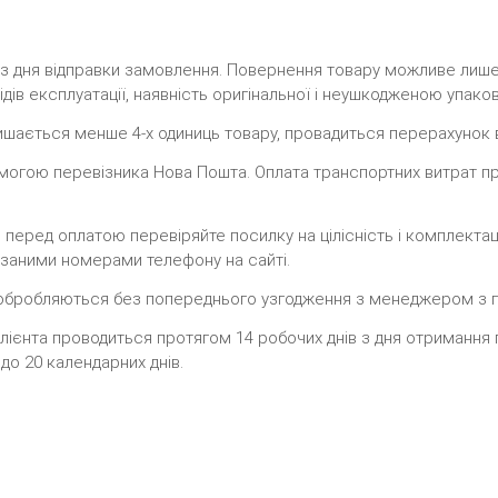
в з дня відправки замовлення. Повернення товару можливе ли
ідів експлуатації, наявність оригінальної і неушкодженою упаков
шається менше 4-х одиниць товару, провадиться перерахунок в
помогою перевізника Нова Пошта. Оплата транспортних витрат п
, перед оплатою перевіряйте посилку на цілісність і комплектаці
азаними номерами телефону на сайті.
е обробляються без попереднього узгодження з менеджером з 
клієнта проводиться протягом 14 робочих днів з дня отримання 
до 20 календарних днів.