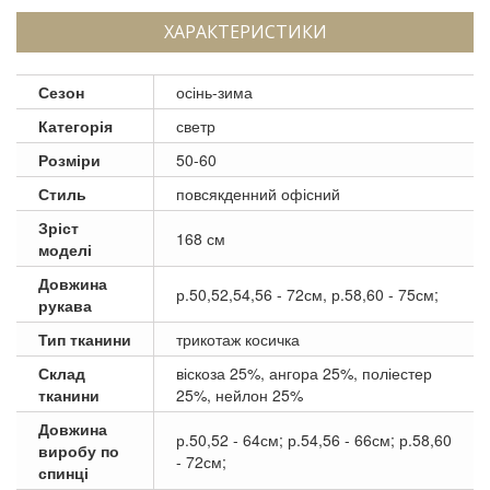
ХАРАКТЕРИСТИКИ
Сезон
осінь-зима
Категорія
светр
Розміри
50-60
Стиль
повсякденний офісний
Зріст
168 см
моделі
Довжина
р.50,52,54,56 - 72см, р.58,60 - 75см;
рукава
Тип тканини
трикотаж косичка
Склад
віскоза 25%, ангора 25%, поліестер
тканини
25%, нейлон 25%
Довжина
р.50,52 - 64см; р.54,56 - 66см; р.58,60
виробу по
- 72см;
спинці