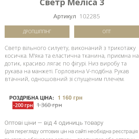
Светр Меліса 3
Артикул
102285
ДРОПШІППІНГ
ОПТ
Светр вільного силуету, виконаний з трикотажу
косичка. М'яка та еластична тканина, приємна на
дотик, красиво лягає по фігурі. Низ виробу та
рукава на манжеті. Горловина V-подібна. Рукав
втачний, одношовний зі спущеним плечем.
1 160 грн
РОЗДРІБНА ЦІНА:
1 360 грн
-200 грн
Оптові ціни — від 4 одиниць товару
(для перегляду оптових цін на сайті необхідна реєстрація