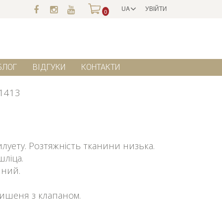
UA
УВІЙТИ
0
БЛОГ
ВІДГУКИ
КОНТАКТИ
1413
луету. Розтяжність тканини низька.
шліца.
чний.
ишеня з клапаном.