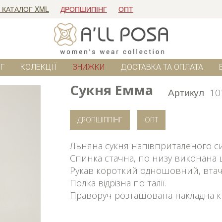
 КАТАЛОГ XML
ДРОПШИПІНГ
ОПТ
Г
КОЛЕКЦІЇ
ЗНИЖКИ
ДОСТАВКА ТА ОПЛАТА
Сукня Емма
Артикул
10
ДРОПШІППІНГ
ОПТ
Льняна сукня напівприталеного си
Спинка стачна, по низу виконана 
Рукав короткий одношовний, вта
Полка відрізна по талії.
Праворуч розташована накладна к