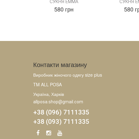
СУКНЯ ЕММА
СУКНЯ 
580 грн
580 г
Контакти магазину
Виробник жіночого одягу size plus
TM ALL POSA
Україна, Харків
allposa.shop@gmail.com
+38 (096) 7111335
+38 (093) 7111335