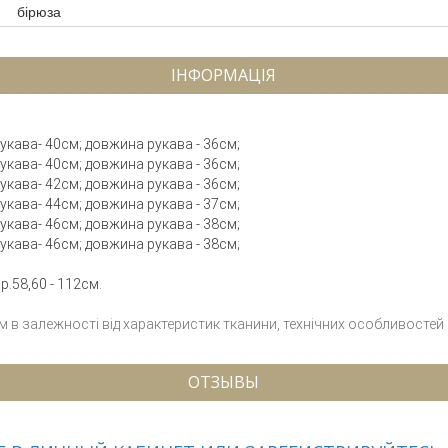
бірюза
ІНФОРМАЦІЯ
 рукава- 40см; довжина рукава - 36см;
 рукава- 40см; довжина рукава - 36см;
 рукава- 42см; довжина рукава - 36см;
 рукава- 44см; довжина рукава - 37см;
 рукава- 46см; довжина рукава - 38см;
 рукава- 46см; довжина рукава - 38см;
р.58,60 - 112см.
см в залежності від характеристик тканини, технічних особливостей
ОТЗЫВЫ