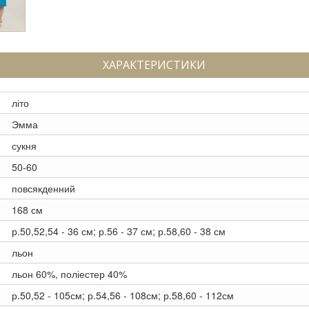
ХАРАКТЕРИСТИКИ
літо
Эмма
сукня
50-60
повсякденний
168 см
р.50,52,54 - 36 см; р.56 - 37 см; р.58,60 - 38 см
льон
льон 60%, поліестер 40%
р.50,52 - 105см; р.54,56 - 108см; р.58,60 - 112см