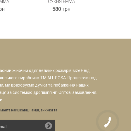
ЕММА
СУКНЯ ЕММА
СУКНЯ 
рн
580 грн
580 г
сний жіночий одяг великих розмірів size+ від
аїнського виробника TM ALL POSA. Працюючи над
и, ми враховуємо думки та побажання наших
раця за системою дропшіппінг. Оптові замовлення.
и.
майте найцікавіші акції, знижки та