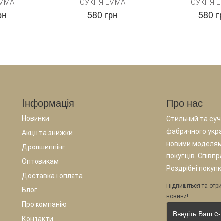
ЕММА
СУКНЯ ЕММА
СУКНЯ 
рн
580 грн
580 г
Iнформація
Про нас
Новинки
Стильний та суча
фабричного укр
Акції та знижки
новими моделям
Дропшиппінг
покупців. Співп
Оптовикам
Роздрібні покупк
Доставка і оплата
Підпишіться та отри
Блог
новини!
Про компанію
Контакти