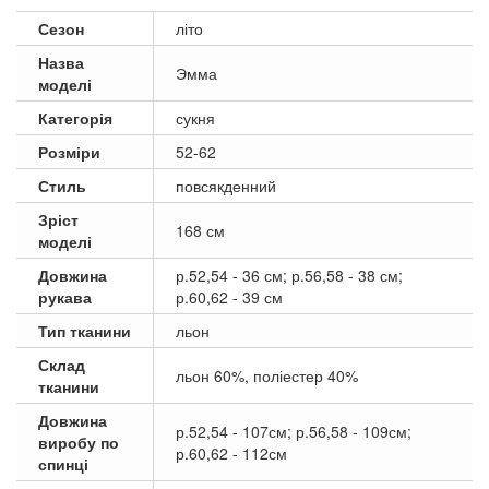
Сезон
літо
Назва
Эмма
моделі
Категорія
сукня
Розміри
52-62
Стиль
повсякденний
Зріст
168 см
моделі
Довжина
р.52,54 - 36 см; р.56,58 - 38 см;
рукава
р.60,62 - 39 см
Тип тканини
льон
Склад
льон 60%, поліестер 40%
тканини
Довжина
р.52,54 - 107см; р.56,58 - 109см;
виробу по
р.60,62 - 112см
спинці