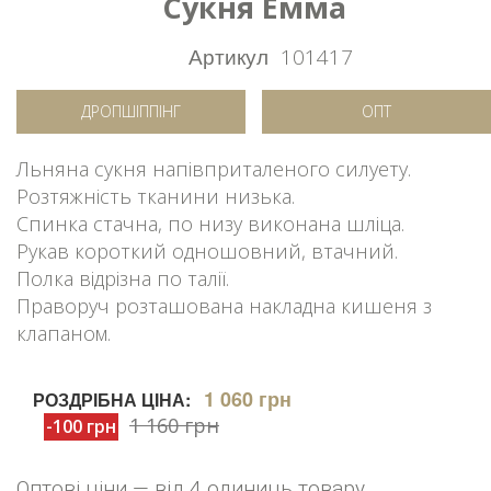
Сукня Емма
Артикул
101417
ДРОПШІППІНГ
ОПТ
Льняна сукня напівприталеного силуету.
Розтяжність тканини низька.
Спинка стачна, по низу виконана шліца.
Рукав короткий одношовний, втачний.
Полка відрізна по талії.
Праворуч розташована накладна кишеня з
клапаном.
1 060 грн
РОЗДРІБНА ЦІНА:
1 160 грн
-100 грн
Оптові ціни — від 4 одиниць товару