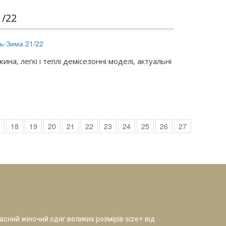
/22
а, легкі і теплі демісезонні моделі, актуальні
18
19
20
21
22
23
24
25
26
27
сний жіночий одяг великих розмірів size+ від