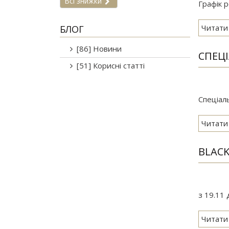
Всі знижки
Графік 
Читати
БЛОГ
[86] Новини
СПЕЦ
[51] Корисні статті
Спеціал
Читати
BLACK
з 19.11
Читати