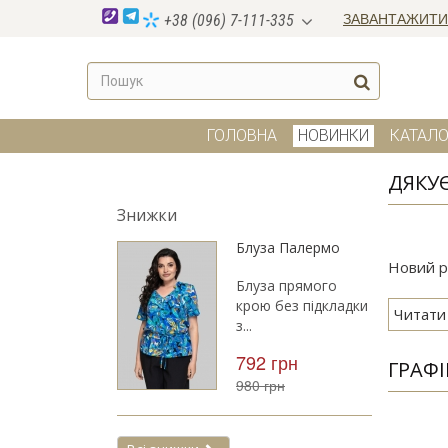
ЗАВАНТАЖИТИ
+38 (096) 7-111-335
ГОЛОВНА
НОВИНКИ
КАТАЛО
ДЯКУЄ
Знижки
Блуза Палермо
Новий рі
Блуза прямого
крою без підкладки
Читати
з...
792 грн
ГРАФІ
980 грн