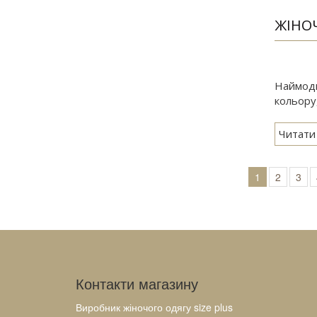
ЖІНОЧ
Наймодні
кольору,
Читати
1
2
3
Контакти магазину
Виробник жіночого одягу size plus