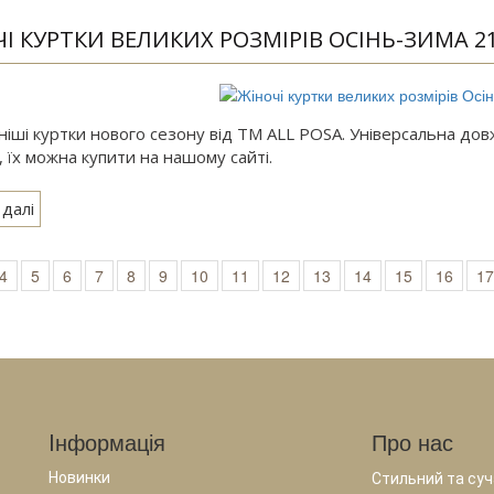
І КУРТКИ ВЕЛИКИХ РОЗМІРІВ ОСІНЬ-ЗИМА 21
ші куртки нового сезону від ТМ ALL POSA. Універсальна довжин
 їх можна купити на нашому сайті.
 далі
4
5
6
7
8
9
10
11
12
13
14
15
16
17
Iнформація
Про нас
Новинки
Стильний та суча