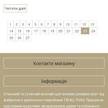
Читати далі
1
2
3
4
5
6
7
8
9
10
11
12
13
14
15
16
17
18
19
20
21
22
23
24
25
26
27
Контакти магазину
Iнформація
Стильний та сучасний жіночий одяг великих розмірів size+ від
фабричного українського виробника TM ALL POSA. Працюючи
над новими моделями, ми враховуємо думки та побажання