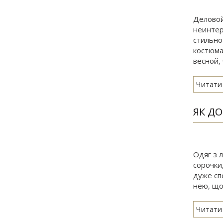
Деловой
неинтер
стильно
костюма
весной,
Читати
ЯК Д
Одяг з 
сорочки,
дуже сп
нею, щоб
Читати