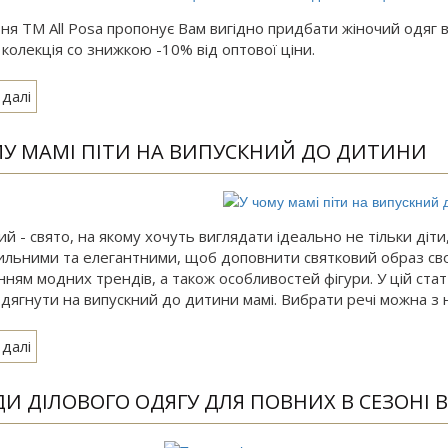
тня ТМ All Posa пропонує Вам вигідно придбати жіночий одяг 
колекція cо знижкою -10% від оптової ціни.
 далі
МУ МАМІ ПІТИ НА ВИПУСКНИЙ ДО ДИТИНИ
й - свято, на якому хочуть виглядати ідеально не тільки діти,
ильними та елегантними, щоб доповнити святковий образ сво
ням модних трендів, а також особливостей фігури. У цій статт
одягнути на випускний до дитини мамі. Вибрати речі можна з 
 далі
И ДІЛОВОГО ОДЯГУ ДЛЯ ПОВНИХ В СЕЗОНІ В