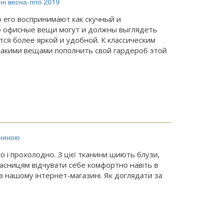
 его воспринимают как скучный и
о офисные вещи могут и должны выглядеть
ся более яркой и удобной. К классическим
какими вещами пополнить свой гардероб этой
о і прохолодно. З цієї тканини шиють блузи,
власницям відчувати себе комфортно навіть в
в нашому інтернет-магазині. Як доглядати за