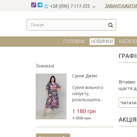
ЗАВАНТАЖИТИ
+38 (096) 7-111-335
ГОЛОВНА
НОВИНКИ
КАТАЛО
ГРАФІ
Знижки
Сукня Джекі
Вітаємо 
Сукня вільного
щастя д
силуету,
розкльошена...
Читати
1 180 грн
1 500 грн
АКЦІЯ