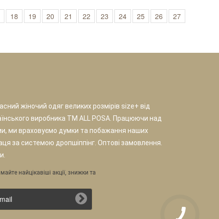
18
19
20
21
22
23
24
25
26
27
сний жіночий одяг великих розмірів size+ від
аїнського виробника TM ALL POSA. Працюючи над
и, ми враховуємо думки та побажання наших
раця за системою дропшіппінг. Оптові замовлення.
и.
майте найцікавіші акції, знижки та