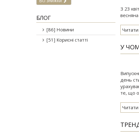
Всі знижки
З 23 кві
весняна 
БЛОГ
[86] Новини
Читати
[51] Корисні статті
У ЧО
Випускни
день ст
урахуван
те, що 
Читати
ТРЕНД