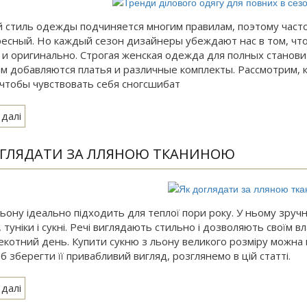
 стиль одежды подчиняется многим правилам, поэтому часто
есный. Но каждый сезон дизайнеры убеждают нас в том, чт
 и оригинально. Строгая женская одежда для полных становит
м добавляются платья и различные комплекты. Рассмотрим, 
 чтобы чувствовать себя сногсшибат
 далі
ОГЛЯДАТИ ЗА ЛЛЯНОЮ ТКАНИНОЮ
льону ідеально підходить для теплої пори року. У ньому зручн
 туніки і сукні. Речі виглядають стильно і дозволяють своїм 
екотний день. Купити сукню з льону великого розміру можна 
 зберегти її привабливий вигляд, розглянемо в цій статті.
 далі