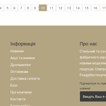
4
5
6
7
8
9
10
11
12
13
14
15
16
17
Iнформація
Про нас
Новинки
Стильний та суча
фабричного укр
Акції та знижки
новими моделям
Дропшиппінг
покупців. Співп
Оптовикам
Роздрібні покупк
Доставка і оплата
Підпишіться та отри
Блог
новини!
Про компанію
Контакти
Карта сайту