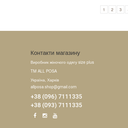
1
2
3
Контакти магазину
Виробник жіночого одягу size plus
TM ALL POSA
Україна, Харків
allposa.shop@gmail.com
+38 (096) 7111335
+38 (093) 7111335