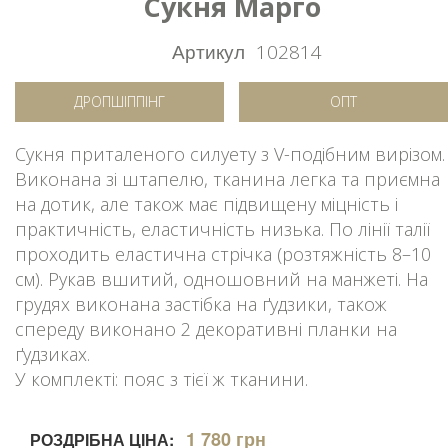
Сукня Марго
Артикул
102814
ДРОПШІППІНГ
ОПТ
Сукня приталеного силуету з V-подібним вирізом.
Виконана зі штапелю, тканина легка та приємна
на дотик, але також має підвищену міцність і
практичність, еластичність низька. По лінії талії
проходить еластична стрічка (розтяжність 8–10
см). Рукав вшитий, одношовний на манжеті. На
грудях виконана застібка на ґудзики, також
спереду виконано 2 декоративні планки на
ґудзиках.
У комплекті: пояс з тієї ж тканини.
1 780 грн
РОЗДРІБНА ЦІНА: