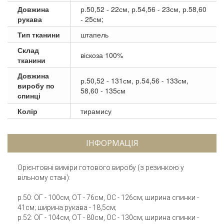
Довжина
р.50,52 - 22см, р.54,56 - 23см, р.58,60
рукава
- 25см;
Тип тканини
штапель
Склад
віскоза 100%
тканини
Довжина
р.50,52 - 131см, р.54,56 - 133см,
виробу по
58,60 - 135см
спинці
Колір
тирамису
ІНФОРМАЦІЯ
Орієнтовні виміри готового виробу (з резинкою у
вільному стані):
р.50: ОГ - 100см, ОТ - 76см, ОС - 126см; ширина спинки -
41см; ширина рукава - 18,5см;
р.52: ОГ - 104см, ОТ - 80см, ОС - 130см; ширина спинки -