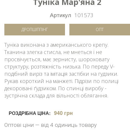
Туніка Мар'яна 2
Артикул
101573
ДРОПШІППІНГ
ОПТ
Туніка виконана з американського крепу.
Тканина злегка стисла, не мнеться і не
просвічується, має зернисту, шороховату
структуру, розтяжність низька. По переду V-
подібний виріз та імітація застібки на гудзики.
Рукав короткий на манжеті. Підрізи по полиці
декоровані ґудзиком. По спинці виробу -
зустрічна склада для вільності облягання.
940 грн
РОЗДРІБНА ЦІНА:
Оптові ціни — від 4 одиниць товару