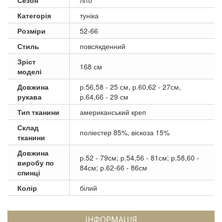
Категорія
туніка
Розміри
52-66
Стиль
повсякденний
Зріст
168 см
моделі
Довжина
р.56,58 - 25 см, р.60,62 - 27см,
рукава
р.64,66 - 29 см
Тип тканини
американський креп
Склад
поліестер 85%, віскоза 15%
тканини
Довжина
р.52 - 79см; р.54,56 - 81см; р.58,60 -
виробу по
84см; р.62-66 - 86см
спинці
Колір
білий
ІНФОРМАЦІЯ