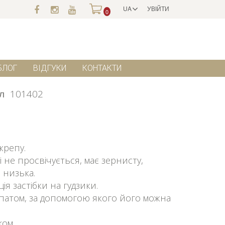
UA
УВІЙТИ
0
БЛОГ
ВІДГУКИ
КОНТАКТИ
л
101402
крепу.
і не просвічується, має зернисту,
 низька.
ія застібки на гудзики.
патом, за допомогою якого його можна
ком.