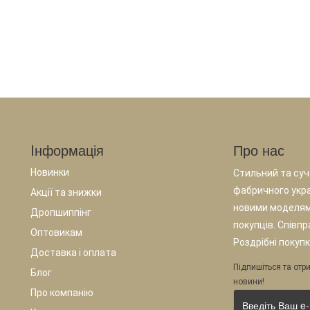
Iнформація
Про нас
Новинки
Стильний та суча
фабричного укр
Акції та знижки
новими моделям
Дропшиппінг
покупців. Співп
Оптовикам
Роздрібні покупк
Доставка і оплата
Підпишіться та отри
Блог
новини!
Про компанію