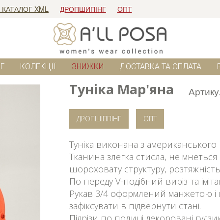
 КАТАЛОГ XML
ДРОПШИПІНГ
ОПТ
Г
КОЛЕКЦІЇ
ЗНИЖКИ
ДОСТАВКА ТА ОПЛАТА
Туніка Мар'яна
Артику
ДРОПШІППІНГ
ОПТ
Туніка виконана з американського 
Тканина злегка стисла, не мнеться 
шороховату структуру, розтяжність
По переду V-подібний виріз та імітац
Рукав 3/4 оформлений манжетою і 
зафіксувати в підвернути стані.
Підрізи по полиці декоровані гудзи