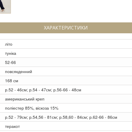
ХАРАКТЕРИСТИКИ
літо
туніка
52-66
повсякденний
168 см
р.52 - 46см; р.54 - 47см; р.56-66 - 48см
американський креп
поліестер 85%, віскоза 15%
р.52 - 79см; р.54,56 - 81см; р.58,60 - 84см; р.62-66 - 86см
теракот