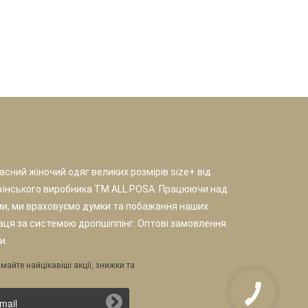
сний жіночий одяг великих розмірів size+ від
аїнського виробника TM ALL POSA. Працюючи над
и, ми враховуємо думки та побажання наших
раця за системою дропшіппінг. Оптові замовлення.
и.
майте найцікавіші акції, знижки та