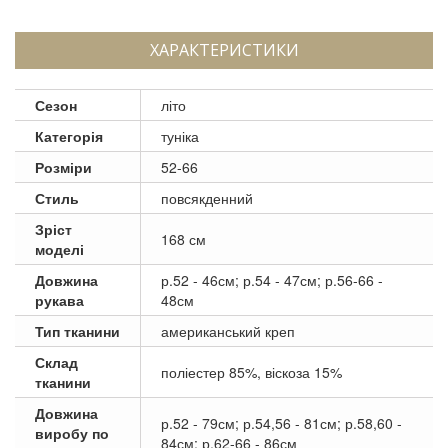
ХАРАКТЕРИСТИКИ
Сезон
літо
Категорія
туніка
Розміри
52-66
Стиль
повсякденний
Зріст
168 см
моделі
Довжина
р.52 - 46см; р.54 - 47см; р.56-66 -
рукава
48см
Тип тканини
американський креп
Склад
поліестер 85%, віскоза 15%
тканини
Довжина
р.52 - 79см; р.54,56 - 81см; р.58,60 -
виробу по
84см; р.62-66 - 86см