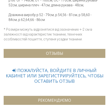
р.66: ОГ - 148см, ОТ - 160см, ОС - 170см; ширина рукава-
52см; ширина плеч - 47см; длина рукава - 48см;
Довжина виробу:р.52 - 79см; р.54,56 - 81см; р.58,60 -
84см; р.62,64,66 - 86см.
* Розміри можуть відрізнятися від зазначених +-2 см в
залежності від характеристик тканини, технічних
особливостей пошиття, ступеня усадки тканини.
ОТЗЫВЫ
ПОЖАЛУЙСТА, ВОЙДИТЕ В ЛИЧНЫЙ
КАБИНЕТ ИЛИ ЗАРЕГИСТРИРУЙТЕСЬ, ЧТОБЫ
ОСТАВИТЬ ОТЗЫВ
РЕКОМЕНДУЄМО