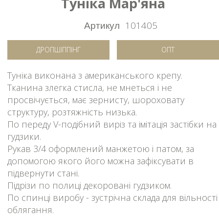
Туніка Мар'яна
Артикул
101405
ДРОПШІППІНГ
ОПТ
Туніка виконана з американського крепу.
Тканина злегка стисла, не мнеться і не
просвічується, має зернисту, шороховату
структуру, розтяжність низька.
По переду V-подібний виріз та імітація застібки на
гудзики.
Рукав 3/4 оформлений манжетою і патом, за
допомогою якого його можна зафіксувати в
підвернути стані.
Підрізи по полиці декоровані гудзиком.
По спинці виробу - зустрічна склада для вільності
облягання.