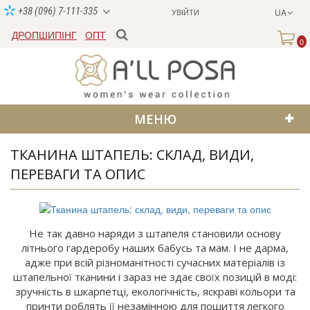
+38 (096) 7-111-335
УВІЙТИ
UA
ДРОПШИПІНГ
ОПТ
0
МЕНЮ
ТКАНИНА ШТАПЕЛЬ: СКЛАД, ВИДИ,
ПЕРЕВАГИ ТА ОПИС
Не так давно наряди з штапеля становили основу
літнього гардеробу наших бабусь та мам. І не дарма,
адже при всій різноманітності сучасних матеріалів із
штапельної тканини і зараз не здає своїх позицій в моді:
зручність в шкарпетці, екологічність, яскраві кольори та
принти роблять її незамінною для пошиття легкого