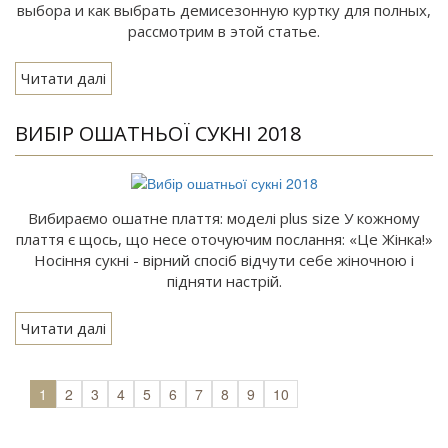
выбора и как выбрать демисезонную куртку для полных,
рассмотрим в этой статье.
Читати далі
ВИБІР ОШАТНЬОЇ СУКНІ 2018
Вибираємо ошатне плаття: моделі plus size У кожному
плаття є щось, що несе оточуючим послання: «Це Жінка!»
Носіння сукні - вірний спосіб відчути себе жіночною і
підняти настрій.
Читати далі
1
2
3
4
5
6
7
8
9
10