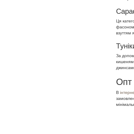
Сара
Ця катег
фасоном 
взуттям я
Тунік
За допо
кишенями
джинсами
Опт 
В
інтерне
замовлен
мінімаль