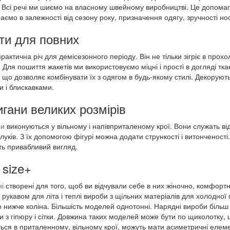
. Всі речі ми шиємо на власному швейному виробництві. Це допомаг
ємо в залежності від сезону року, призначення одягу, зручності носі
ти для повних
практична річ для демісезонного періоду. Він не тільки зігріє в прох
. Для пошиття жакетів ми використовуємо міцні і прості в догляді т
х, що дозволяє комбінувати їх з одягом в будь-якому стилі. Декоруют
 і блискавками.
гани великих розмірів
ни
виконуються у вільному і напівприталеному крої. Вони служать в
луків. З їх допомогою фігурі можна додати стрункості і витонченості
ть привабливий вигляд.
size+
ні
створені для того, щоб ви відчували себе в них жіночно, комфортно
 рукавом для літа і теплі вироби з щільних матеріалів для холодної
 нижче коліна. Більшість моделей однотонні. Нарядні вироби більш 
и з гіпюру і сітки. Довжина таких моделей може бути по щиколотку, 
ься в приталенному, вільному крої, можуть мати асиметричні елем