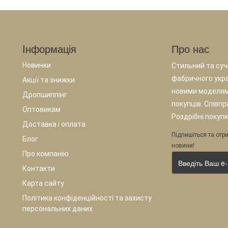
Iнформація
Про нас
Новинки
Стильний та суча
фабричного укр
Акції та знижки
новими моделям
Дропшиппінг
покупців. Співп
Оптовикам
Роздрібні покупк
Доставка і оплата
Підпишіться та отри
Блог
новини!
Про компанію
Контакти
Карта сайту
Політика конфіденційності та захисту
персональних даних