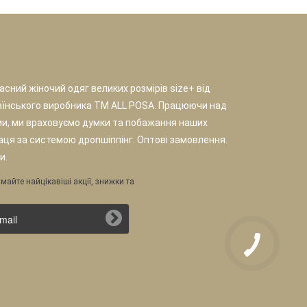
сний жіночий одяг великих розмірів size+ від
аїнського виробника TM ALL POSA. Працюючи над
и, ми враховуємо думки та побажання наших
раця за системою дропшіппінг. Оптові замовлення.
и.
майте найцікавіші акції, знижки та