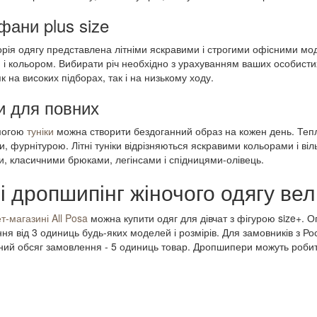
фани
plus size
орія одягу представлена ​​літніми яскравими і строгими офісними м
і кольором. Вибирати річ необхідно з урахуванням ваших особистих
к на високих підборах, так і на низькому ходу.
и
для повних
могою
туніки
можна створити бездоганний образ на кожен день. Теплі
, фурнітурою. Літні туніки відрізняються яскравими кольорами і в
, класичними брюками, легінсами і спідницями-олівець.
і дропшипінг жіночого одягу вел
т-магазині All Posa
можна купити одяг для дівчат з фігурою size+
. О
ня від 3 одиниць будь-яких моделей і розмірів. Для замовників з Рос
ний обсяг замовлення - 5 одиниць товар. Дропшипери можуть робит