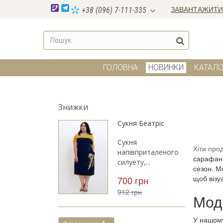
ЗАВАНТАЖИТИ
+38 (096) 7-111-335
ГОЛОВНА
НОВИНКИ
КАТАЛО
Знижки
Сукня Беатріс
Сукня
Хіти про
напівприталеного
сарафани
силуету,...
сезон. М
щоб візуа
700 грн
912 грн
Мод
У нашому