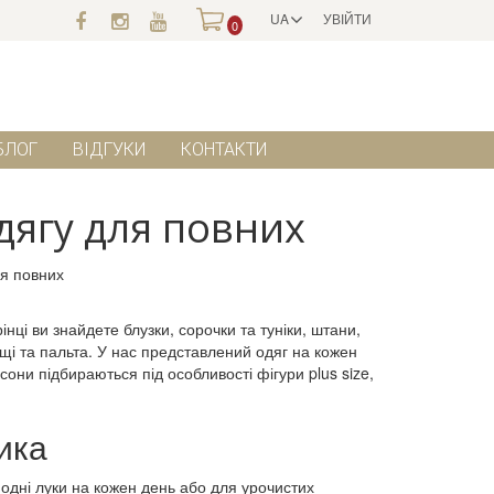
UA
УВІЙТИ
0
БЛОГ
ВІДГУКИ
КОНТАКТИ
дягу для повних
нці ви знайдете блузки, сорочки та туніки, штани,
ащі та пальта. У нас представлений одяг на кожен
ни підбираються під особливості фігури plus size,
ика
модні луки на кожен день або для урочистих