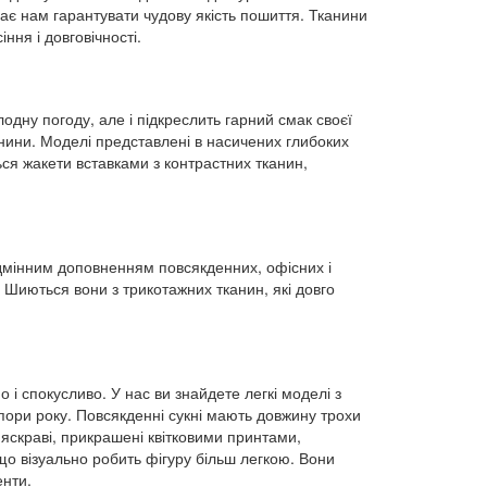
ає нам гарантувати чудову якість пошиття. Тканини
ння і довговічності.
олодну погоду, але і підкреслить гарний смак своєї
канини. Моделі представлені в насичених глибоких
ься жакети вставками з контрастних тканин,
ідмінним доповненням повсякденних, офісних і
. Шиються вони з трикотажних тканин, які довго
 і спокусливо. У нас ви знайдете легкі моделі з
 пори року. Повсякденні сукні мають довжину трохи
яскраві, прикрашені квітковими принтами,
що візуально робить фігуру більш легкою. Вони
енти.