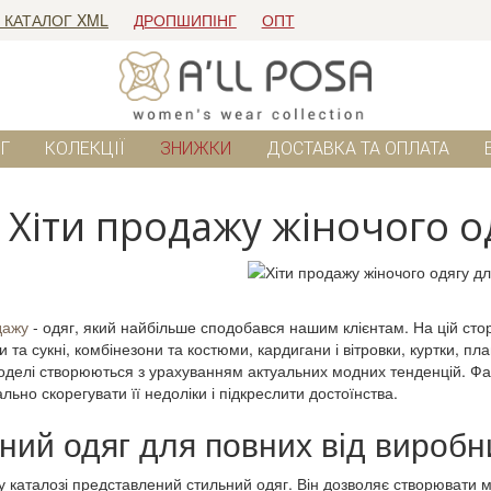
 КАТАЛОГ XML
ДРОПШИПІНГ
ОПТ
Г
КОЛЕКЦІЇ
ЗНИЖКИ
ДОСТАВКА ТА ОПЛАТА
Хіти продажу жіночого о
дажу
- одяг, який найбільше сподобався нашим клієнтам. На цій сторі
 та сукні, комбінезони та костюми, кардигани і вітровки, куртки, пл
оделі створюються з урахуванням актуальних модних тенденцій. Фасо
льно скорегувати її недоліки і підкреслити достоїнства.
ний одяг для повних від виробн
 каталозі представлений ​​стильний одяг. Він дозволяє створювати 