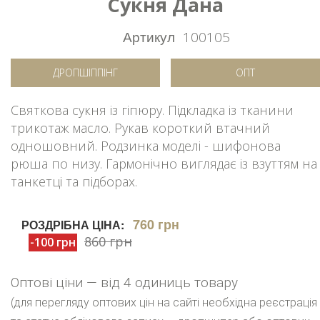
Сукня Дана
Артикул
100105
ДРОПШІППІНГ
ОПТ
Святкова сукня із гіпюру. Підкладка із тканини
трикотаж масло. Рукав короткий втачний
одношовний. Родзинка моделі - шифонова
рюша по низу. Гармонічно виглядає із взуттям на
танкетці та підборах.
760 грн
РОЗДРІБНА ЦІНА:
860 грн
-100 грн
Оптові ціни — від 4 одиниць товару
(для перегляду оптових цін на сайті необхідна реєстрація