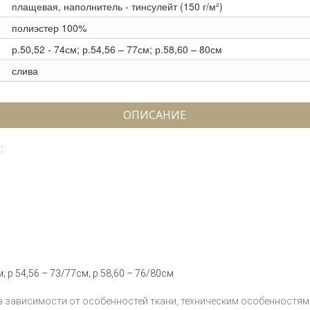
плащевая, наполнитель - тинсулейт (150 г/м²)
полиэстер 100%
р.50,52 - 74см; р.54,56 – 77см; р.58,60 – 80см
слива
ОПИСАНИЕ
:
; р.54,56 – 73/77см; р.58,60 – 76/80см
 в зависимости от особенностей ткани, техническим особенностям 