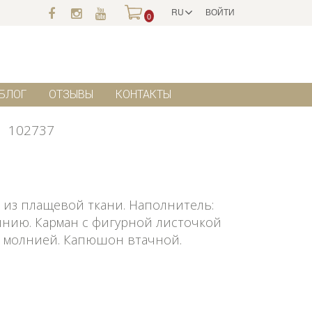
RU
ВОЙТИ
0
БЛОГ
ОТЗЫВЫ
КОНТАКТЫ
л
102737
 из плащевой ткани. Наполнитель:
молнию. Карман с фигурной листочкой
н молнией. Капюшон втачной.