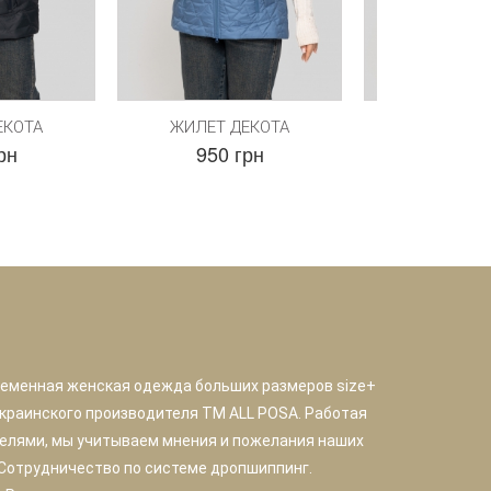
ЕКОТА
ЖИЛЕТ ДЕКОТА
ЖИЛЕТ Д
рн
950 грн
950 г
ременная женская одежда больших размеров size+
краинского производителя TM ALL POSA. Работая
елями, мы учитываем мнения и пожелания наших
 Сотрудничество по системе дропшиппинг.