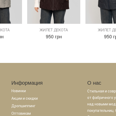
ЕКОТА
ЖИЛЕТ ДЕКОТА
ЖИЛЕТ Д
рн
950 грн
950 г
Информация
О нас
Новинки
Стильная и сов
от фабричного у
Акции и скидки
над новыми мод
Дропшиппинг
покупательниц.
Оптовикам