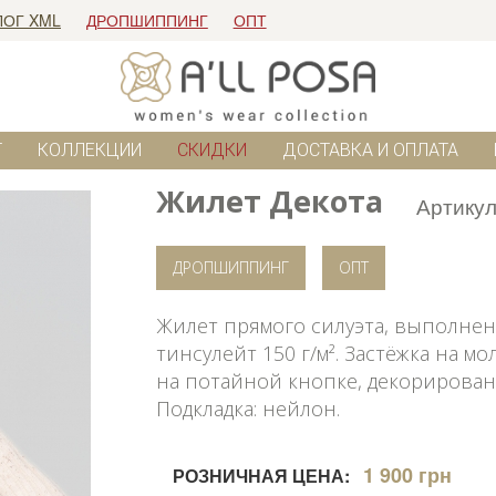
ЛОГ XML
ДРОПШИППИНГ
ОПТ
Г
КОЛЛЕКЦИИ
СКИДКИ
ДОСТАВКА И ОПЛАТА
Жилет Декота
Артику
ДРОПШИППИНГ
ОПТ
Жилет прямого силуэта, выполнен
тинсулейт 150 г/м². Застёжка на 
на потайной кнопке, декорирова
Подкладка: нейлон.
1 900 грн
РОЗНИЧНАЯ ЦЕНА: