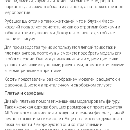
броши, змейки, карманы и пояса. Вы сможете подобрать
варианты для кэжуал образа и для похода на торжественное
мероприятие.
Рубашки шьются из таких же тканей, что и блузки. Фасон
изделий позволяет сочетать их как со строгими брюками и
юбками, так и с джинсами. Декор выполнен так, чтобы не
полнить фигуру.
Для производства туник используется легкий трикотаж и
плотная ангора, поэтому вы сможете подобрать модель для
любого сезона. Они могут выполняться в одном цвете или
украшаться яркими узорами, рисунками, анималистическими
и геометрическими принтами.
Кофты представлены разнообразием моделей, расцветок и
фасонов. Шьются в приталенном и свободном силуэте.
Платья и сарафаны
Дизайн платьев помогает женщинам моделировать фигуру.
Такая
женская одежда больших размеров от производителя
All Posa изготавливается в полуприталенном фасоне, длиной
немного выше или ниже колен. Акцент на моделях делается в
верхней части. Декорируются они контрастными и