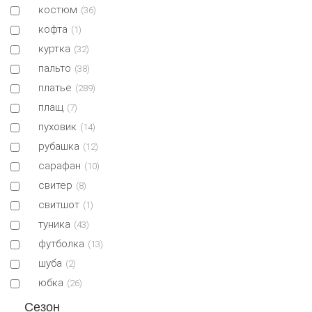
костюм
(36)
кофта
(1)
куртка
(32)
пальто
(38)
платье
(289)
плащ
(7)
пуховик
(14)
рубашка
(12)
сарафан
(10)
свитер
(8)
свитшот
(1)
туника
(43)
футболка
(13)
шуба
(2)
юбка
(26)
Сезон