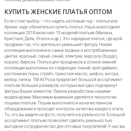
КУПИТЬ ЖЕНСКИЕ ПЛАТЬЯ ОПТОМ
Если стоит выбор – что надеть на Новый год – платье или
брюки, надо обязательно купить платье. Наша новогодняя
коллекция 2018 включает 10 моделей платьев (Милана,
Кристалл, Дели, Эталон и др.). Это нарядные платья, где крой
продуман так, что зрительно уменьшает фигуру. Новая
коллекция выполнена в самых модных и востребованных
цветах: красный, серый, синий, электрик, марсала (бордо),
коралл, бирюза. Платья для праздников в осенне-зимней
коллекции выполнены из следующих тканей: креп-дайвинг,
костюмная ткань стрейч, трикотаж масло, шифон, ангора,
велюр, гипюр. ТМ All Posa предлагает большой ассортимент
платьев больших размеров, которые выгодно подчеркнут
фигуры Ваших клиентов. Лекала разработаны нашими
модельерами. Максимум внимания уделяется технологии
пошива платьев. Пошив выполняется на качественном
оборудовании и проходит контроль качества каждого этапа.
То, что вы видите на фото, получите и в реальности. Большой
ассортимент платьев позволяет сделать реальностью
выгодное сотрудничество для оптовых покупателей. У нас вы