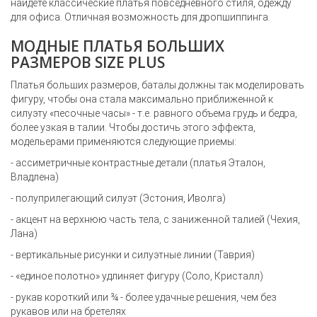
найдете классические платья повседневного стиля, одежду
для офиса. Отличная возможность для дропшиппинга.
МОДНЫЕ ПЛАТЬЯ БОЛЬШИХ
РАЗМЕРОВ SIZE PLUS
Платья больших размеров, баталы должны так моделировать
фигуру, чтобы она стала максимально приближенной к
силуэту «песочные часы» - т.е. равного объема грудь и бедра,
более узкая в талии. Чтобы достичь этого эффекта,
модельерами применяются следующие приемы:
- ассиметричные контрастные детали (платья Эталон,
Владлена)
- полуприлегающий силуэт (Эстония, Иволга)
- акцент на верхнюю часть тела, с заниженной талией (Чехия,
Лана)
- вертикальные рисунки и силуэтные линии (Таврия)
- «единое полотно» удлиняет фигуру (Соло, Кристалл)
- рукав короткий или ¾ - более удачные решения, чем без
рукавов или на бретелях