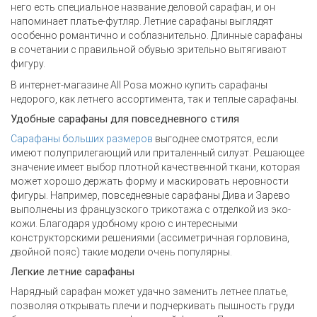
него есть специальное название деловой сарафан, и он
напоминает платье-футляр. Летние сарафаны выглядят
особенно романтично и соблазнительно. Длинные сарафаны
в сочетании с правильной обувью зрительно вытягивают
фигуру.
В интернет-магазине All Posa можно купить сарафаны
недорого, как летнего ассортимента, так и теплые сарафаны.
Удобные сарафаны для повседневного стиля
Сарафаны больших размеров
выгоднее смотрятся, если
имеют полуприлегающий или приталенный силуэт. Решающее
значение имеет выбор плотной качественной ткани, которая
может хорошо держать форму и маскировать неровности
фигуры. Например, повседневные сарафаны Дива и Зарево
выполнены из французского трикотажа с отделкой из эко-
кожи. Благодаря удобному крою с интересными
конструкторскими решениями (ассиметричная горловина,
двойной пояс) такие модели очень популярны.
Легкие летние сарафаны
Нарядный сарафан может удачно заменить летнее платье,
позволяя открывать плечи и подчеркивать пышность груди