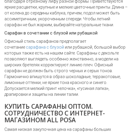
благодаря отрезному лифу разной формы. Приветствуются
яркие расцветки, крупные и мелкие цветочные принты. Длина –
от колена до середины каблука, причем, подол может быть
ассиметричным, укороченным спереди. Чтобы летний
сарафан не был жарким, выбирайте натуральные ткани.
Сарафан в сочетании с блузой или рубашкой
Офисный стиль сарафанов предполагает
сочетание
сарафана с блузой
или рубашкой, большой выбор
которых также есть на нашем сайте. Сарафаны с декольте
позволяют выглядеть особенно женственно, а модели на
широких бретелях корректируют линию плеч. Офисный
сарафан не должен быть строго черных и серых тонов.
Гармонично впишутся в образ шоколадные, терракотовые,
лимонные оттенки, не яркие тона красного и синего.
Допускается мелкий принт «елочка», «гусиная лапка»,
драпировки и защипы на линии талии.
КУПИТЬ САРАФАНЫ ОПТОМ.
СОТРУДНИЧЕСТВО С ИНТЕРНЕТ-
МАГАЗИНОМ ALL POSA
Самая низкая закупочная цена на сарафаны больших