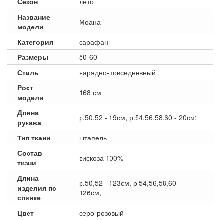
Сезон
лето
Название
Моана
модели
Категория
сарафан
Размеры
50-60
Стиль
нарядно-повседневный
Рост
168 см
модели
Длина
р.50,52 - 19см, р.54,56,58,60 - 20см;
рукава
Тип ткани
штапель
Состав
вискоза 100%
ткани
Длина
р.50,52 - 123см, р.54,56,58,60 -
изделия по
126см;
спинке
Цвет
серо-розовый