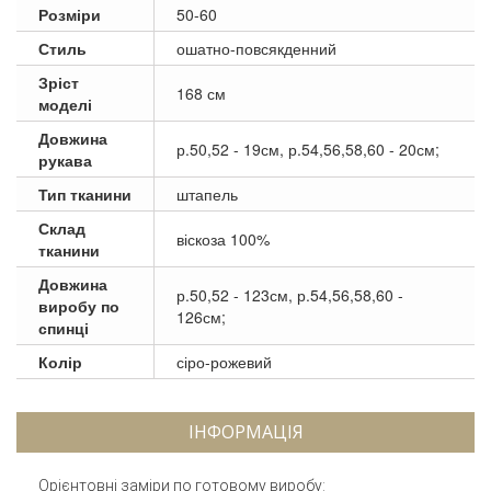
Розміри
50-60
Стиль
ошатно-повсякденний
Зріст
168 см
моделі
Довжина
р.50,52 - 19см, р.54,56,58,60 - 20см;
рукава
Тип тканини
штапель
Склад
віскоза 100%
тканини
Довжина
р.50,52 - 123см, р.54,56,58,60 -
виробу по
126см;
спинці
Колір
сіро-рожевий
ІНФОРМАЦІЯ
Орієнтовні заміри по готовому виробу: