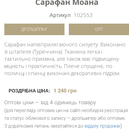
Сарафан Моана
Артикул
102553
ДРОПШІППІНГ
ОПТ
Сарафан напівприлягаючого силуету. Виконано
зі штапеля (Туреччина). Тканина легка і
тактильно приємна, але також має підвищену
міцність і практичність. Плече спущене, по
поличці і спинці виконані декоративні підрізи.
1 240 грн
РОЗДРІБНА ЦІНА:
Оптові ціни — від 4 одиниць товару
(для перегляду оптових цін на сайті необхідна реєстрація
та статус облікового запису — дропшипер або оптовик.
)
З додаткових питань звертайтеся до
відділу продажів