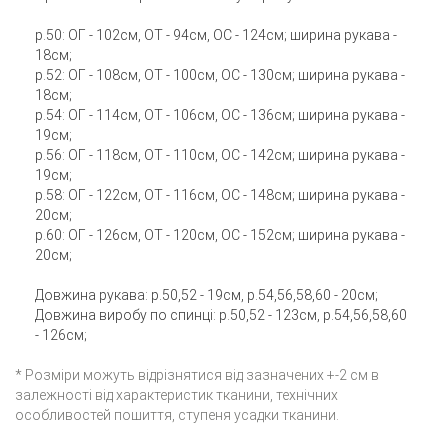
р.50: ОГ - 102см, ОТ - 94см, ОС - 124см; ширина рукава -
18см;
р.52: ОГ - 108см, ОТ - 100см, ОС - 130см; ширина рукава -
18см;
р.54: ОГ - 114см, ОТ - 106см, ОС - 136см; ширина рукава -
19см;
р.56: ОГ - 118см, ОТ - 110см, ОС - 142см; ширина рукава -
19см;
р.58: ОГ - 122см, ОТ - 116см, ОС - 148см; ширина рукава -
20см;
р.60: ОГ - 126см, ОТ - 120см, ОС - 152см; ширина рукава -
20см;
Довжина рукава: р.50,52 - 19см, р.54,56,58,60 - 20см;
Довжина виробу по спинці: р.50,52 - 123см, р.54,56,58,60
- 126см;
* Розміри можуть відрізнятися від зазначених +-2 см в
залежності від характеристик тканини, технічних
особливостей пошиття, ступеня усадки тканини.