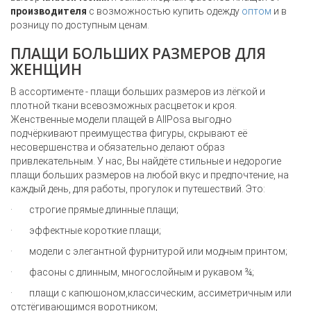
производителя
с возможностью купить одежду
оптом
и в
розницу по доступным ценам.
ПЛАЩИ БОЛЬШИХ РАЗМЕРОВ ДЛЯ
ЖЕНЩИН
В ассортименте -
плащи больших размеров
из лёгкой и
плотной ткани всевозможных расцветок и кроя.
Женственные модели плащей
в
All
Posa
выгодно
подчёркивают преимущества фигуры, скрывают её
несовершенства и обязательно делают образ
привлекательным. У нас, Вы найдёте стильные и недорогие
плащи больших размеров на любой вкус и предпочтение, на
каждый день, для работы, прогулок и путешествий
. Это:
·
строгие прямые
длинные плащи
;
·
эффектные
короткие плащи
;
·
модели с элегантной фурнитурой или модным принтом;
·
фасоны с
длинным
, многослойным
и
рукавом ¾
;
·
плащи
с капюшоном
,
классическим, ассиметричным или
отстёгивающимся
воротником
;