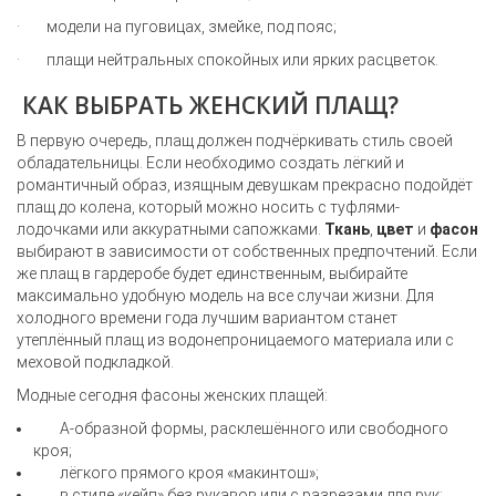
·
модели
на пуговицах
,
змейке
, под пояс
;
·
плащи нейтральных спокойных
или ярких расцветок.
К
АК ВЫБРАТЬ ЖЕНСКИЙ ПЛАЩ?
В первую очередь, плащ должен подчёркивать стиль своей
обладательницы. Если необходимо создать лёгкий и
романтичный образ, изящным девушкам прекрасно подойдёт
плащ до колена, который можно носить
с туфлями-
лодочками или аккуратными сапожками.
Ткань
,
цвет
и
фасон
выбирают в зависимости от собственных предпочтений. Если
же плащ в гардеробе будет единственным, выбирайте
максимально удобную модель на все случаи жизни. Для
холодного времени года лучшим вариантом станет
утеплённый плащ из водонепроницаемого материала или с
меховой подкладкой.
Модные сегодня фасоны женских плащей:
А-образной формы, расклешённого или свободного
кроя;
лёгкого прямого кроя «макинтош»;
в стиле «кейп» без рукавов или с разрезами для рук;