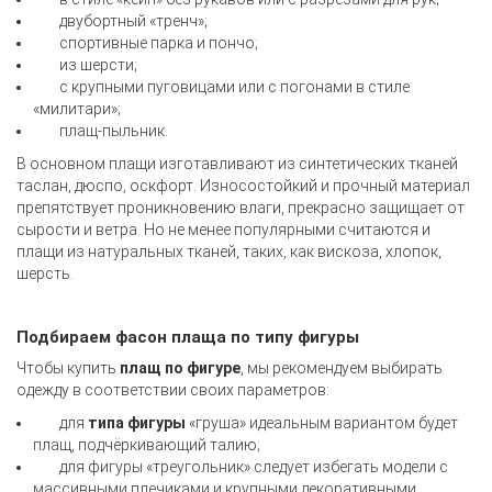
двубортный «тренч»;
спортивные парка и пончо;
из шерсти;
с крупными пуговицами или с погонами в стиле
«милитари»;
плащ-пыльник.
В основном плащи изготавливают из синтетических тканей
таслан, дюспо, оскфорт. Износостойкий и прочный материал
препятствует проникновению влаги, прекрасно защищает от
сырости и ветра. Но не менее популярными считаются и
плащи из натуральных тканей, таких, как вискоза, хлопок,
шерсть.
Подбираем фасон плаща по типу фигуры
Чтобы купить
плащ по фигуре
, мы рекомендуем выбирать
одежду в соответствии своих параметров:
для
типа фигуры
«груша» идеальным вариантом будет
плащ, подчёркивающий талию;
для фигуры «треугольник» следует избегать модели с
массивными плечиками и крупными декоративными