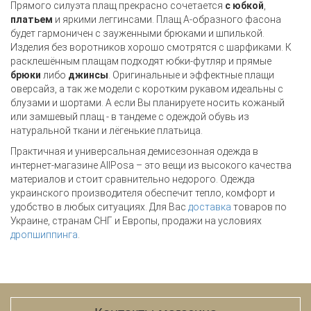
Прямого силуэта плащ прекрасно сочетается
с юбкой
,
платьем
и яркими леггинсами. Плащ А-образного фасона
будет гармоничен с зауженными брюками и шпилькой.
Изделия без воротников хорошо смотрятся с шарфиками. К
расклешённым плащам подходят юбки-футляр и прямые
брюки
либо
джинсы
.
Оригинальные и эффектные плащи
оверсайз, а так же модели с коротким рукавом идеальны с
блузами и шортами. А если Вы планируете носить кожаный
или замшевый плащ - в тандеме с одеждой обувь из
натуральной ткани и лёгенькие платьица.
Практичная и универсальная демисезонная одежда в
интернет-магазине
All
Posa
– это вещи из высокого
качества
материалов и стоит сравнительно недорого. Одежда
украинского производителя обеспечит тепло, комфорт и
удобство в любых ситуациях. Для Вас
доставка
товаров по
Украине,
странам СНГ
и
Европы
, продажи на условиях
д
ропшиппинга
.