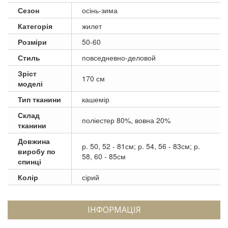
Сезон
осінь-зима
Категорія
жилет
Розміри
50-60
Стиль
повседневно-деловой
Зріст
170 см
моделі
Тип тканини
кашемір
Склад
поліестер 80%, вовна 20%
тканини
Довжина
р. 50, 52 - 81см; р. 54, 56 - 83см; р.
виробу по
58, 60 - 85см
спинці
Колір
сірий
ІНФОРМАЦІЯ