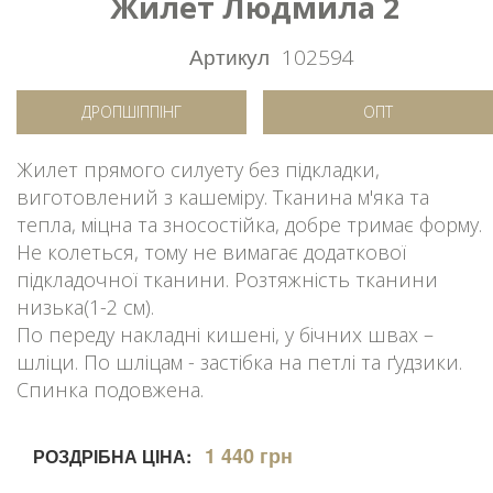
Жилет Людмила 2
Артикул
102594
ДРОПШІППІНГ
ОПТ
Жилет прямого силуету без підкладки,
виготовлений з кашеміру. Тканина м'яка та
тепла, міцна та зносостійка, добре тримає форму.
Не колеться, тому не вимагає додаткової
підкладочної тканини. Розтяжність тканини
низька(1-2 см).
По переду накладні кишені, у бічних швах –
шліци. По шліцам - застібка на петлі та ґудзики.
Спинка подовжена.
1 440 грн
РОЗДРІБНА ЦІНА: