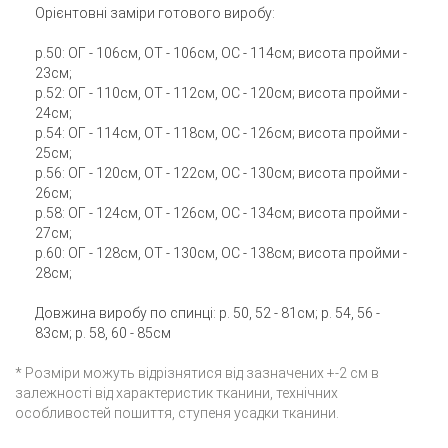
Орієнтовні заміри готового виробу:
р.50: ОГ - 106см, ОТ - 106см, ОС - 114см; висота пройми -
23см;
р.52: ОГ - 110см, ОТ - 112см, ОС - 120см; висота пройми -
24см;
р.54: ОГ - 114см, ОТ - 118см, ОС - 126см; висота пройми -
25см;
р.56: ОГ - 120см, ОТ - 122см, ОС - 130см; висота пройми -
26см;
р.58: ОГ - 124см, ОТ - 126см, ОС - 134см; висота пройми -
27см;
р.60: ОГ - 128см, ОТ - 130см, ОС - 138см; висота пройми -
28см;
Довжина виробу по спинці: р. 50, 52 - 81см; р. 54, 56 -
83см; р. 58, 60 - 85см
* Розміри можуть відрізнятися від зазначених +-2 см в
залежності від характеристик тканини, технічних
особливостей пошиття, ступеня усадки тканини.