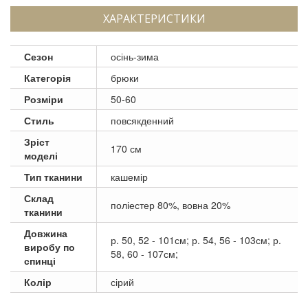
ХАРАКТЕРИСТИКИ
Сезон
осінь-зима
Категорія
брюки
Розміри
50-60
Стиль
повсякденний
Зріст
170 см
моделі
Тип тканини
кашемір
Склад
поліестер 80%, вовна 20%
тканини
Довжина
р. 50, 52 - 101см; р. 54, 56 - 103см; р.
виробу по
58, 60 - 107см;
спинці
Колір
сірий