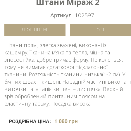
Штани Міраж 2
Артикул
102597
ДРОПШІППІНГ
ОПТ
Штани прямі, злегка звужені, виконані із
кашеміру. Тканина м'яка та тепла, міцна та
зносостійка, добре тримає форму. Не колеться,
тому не вимагає додаткової підкладочної
тканини. Розтяжність тканини низька(1-2 см). У
бічних швах – кишені. На задній частині виконані
виточки та імітація кишені – листочка. Верхній
зріз оброблений притачним поясом на
еластичну тасьму. Посадка висока.
1 080 грн
РОЗДРІБНА ЦІНА: