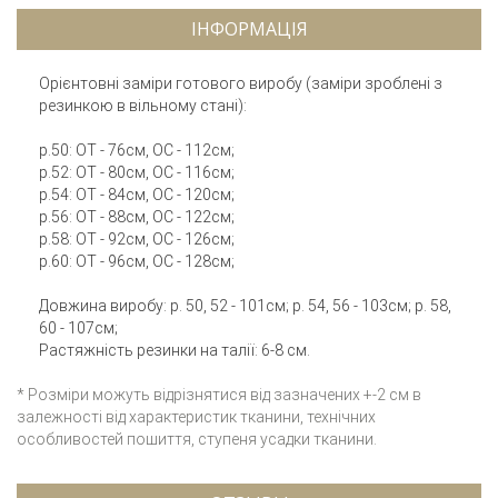
ІНФОРМАЦІЯ
Орієнтовні заміри готового виробу (заміри зроблені з
резинкою в вільному стані):
р.50: ОТ - 76см, ОС - 112см;
р.52: ОТ - 80см, ОС - 116см;
р.54: ОТ - 84см, ОС - 120см;
р.56: ОТ - 88см, ОС - 122см;
р.58: ОТ - 92см, ОС - 126см;
р.60: ОТ - 96см, ОС - 128см;
Довжина виробу: р. 50, 52 - 101см; р. 54, 56 - 103см; р. 58,
60 - 107см;
Растяжність резинки на талії: 6-8 см.
* Розміри можуть відрізнятися від зазначених +-2 см в
залежності від характеристик тканини, технічних
особливостей пошиття, ступеня усадки тканини.