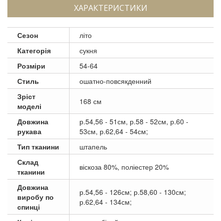
ХАРАКТЕРИСТИКИ
Сезон
літо
Категорія
сукня
Розміри
54-64
Стиль
ошатно-повсякденний
Зріст
168 см
моделі
Довжина
р.54,56 - 51см, р.58 - 52см, р.60 -
рукава
53см, р.62,64 - 54см;
Тип тканини
штапель
Склад
віскоза 80%, поліестер 20%
тканини
Довжина
р.54,56 - 126см; р.58,60 - 130см;
виробу по
р.62,64 - 134см;
спинці