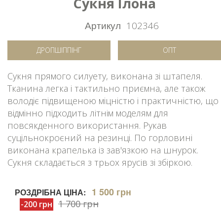
Сукня Ілона
Артикул
102346
ДРОПШІППІНГ
ОПТ
Сукня прямого силуету, виконана зі штапеля.
Тканина легка і тактильно приємна, але також
володіє підвищеною міцністю і практичністю, що
відмінно підходить літнім моделям для
повсякденного використання. Рукав
суцільнокроєний на резинці. По горловині
виконана крапелька із зав'язкою на шнурок.
Сукня складається з трьох ярусів зі збіркою.
1 500 грн
РОЗДРІБНА ЦІНА:
1 700 грн
-200 грн