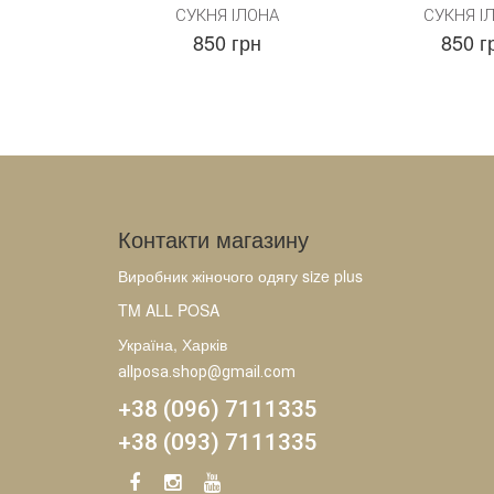
СУКНЯ ІЛОНА
СУКНЯ І
850 грн
850 г
Контакти магазину
Виробник жіночого одягу size plus
TM ALL POSA
Україна, Харків
allposa.shop@gmail.com
+38 (096) 7111335
+38 (093) 7111335