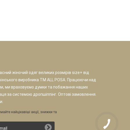
сний жіночий одяг великих розмірів size+ від
аїнського виробника TM ALL POSA. Працюючи над
и, ми враховуємо думки та побажання наших
раця за системою дропшіппінг. Оптові замовлення.
и.
майте найцікавіші акції, знижки та