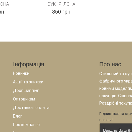
ЛОНА
СУКНЯ ІЛОНА
рн
850 грн
Iнформація
Про нас
Новинки
Стильний та суча
фабричного укр
Акції та знижки
новими моделям
Дропшиппінг
покупців. Співп
Оптовикам
Роздрібні покупк
Доставка і оплата
Підпишіться та отри
Блог
новини!
Про компанію