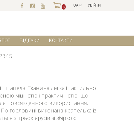
UA
УВІЙТИ
0
БЛОГ
ВІДГУКИ
КОНТАКТИ
2345
і штапеля. Тканина легка і тактильно
еною міцністю і практичністю, що
 для повсякденного використання.
 По горловині виконана крапелька із
ься з трьох ярусів зі збіркою.