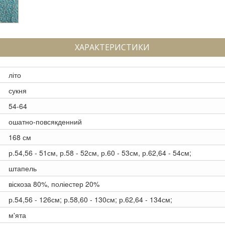
ХАРАКТЕРИСТИКИ
літо
сукня
54-64
ошатно-повсякденний
168 см
р.54,56 - 51см, р.58 - 52см, р.60 - 53см, р.62,64 - 54см;
штапель
віскоза 80%, поліестер 20%
р.54,56 - 126см; р.58,60 - 130см; р.62,64 - 134см;
м'ята