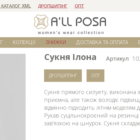
 КАТАЛОГ XML
ДРОПШИПІНГ
ОПТ
Г
КОЛЕКЦІЇ
ЗНИЖКИ
ДОСТАВКА ТА ОПЛАТА
Сукня Ілона
Артикул
10
ДРОПШІППІНГ
ОПТ
Сукня прямого силуету, виконана з
приємна, але також володіє підвищ
відмінно підходить літнім моделям
Рукав суцільнокроєний на резинці.
зав'язкою на шнурок. Сукня складаєт