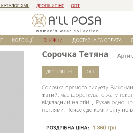
 КАТАЛОГ XML
ДРОПШИПІНГ
ОПТ
Г
КОЛЕКЦІЇ
ЗНИЖКИ
ДОСТАВКА ТА ОПЛАТА
Сорочка Тетяна
Артик
ДРОПШІППІНГ
ОПТ
Сорочка прямого силуету. Виконана 
жатий, має шорсткувато-жату тексту
відкладний на стійці. Рукав одношов
петлями. Поясок до комплекту не в
1 360 грн
РОЗДРІБНА ЦІНА: