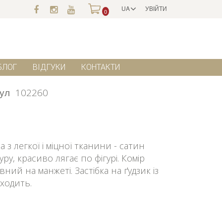
UA
УВІЙТИ
0
БЛОГ
ВІДГУКИ
КОНТАКТИ
ул
102260
з легкої і міцної тканини - сатин
ру, красиво лягає по фігурі. Комір
ний на манжеті. Застібка на ґудзик із
ходить.