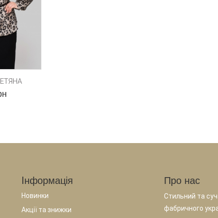
ТЕТЯНА
рн
Iнформація
Про нас
Новинки
Стильний та суча
фабричного укр
Акції та знижки