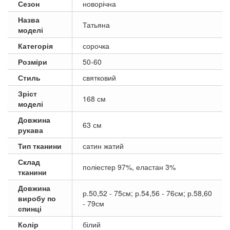
Сезон
новорічна
Назва
Татьяна
моделі
Категорія
сорочка
Розміри
50-60
Стиль
святковий
Зріст
168 см
моделі
Довжина
63 см
рукава
Тип тканини
сатин жатий
Склад
поліестер 97%, еластан 3%
тканини
Довжина
р.50,52 - 75см; р.54,56 - 76см; р.58,60
виробу по
- 79см
спинці
Колір
білий