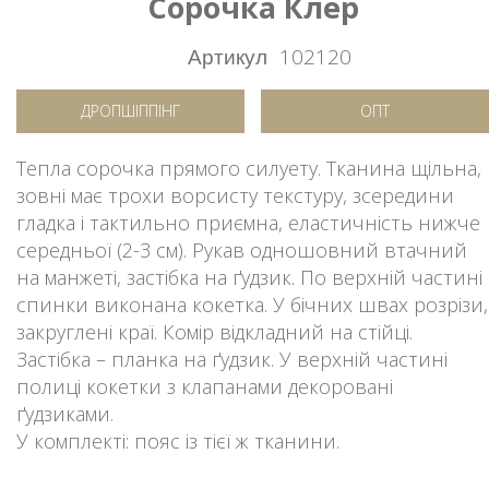
Сорочка Клер
Артикул
102120
ДРОПШІППІНГ
ОПТ
Тепла сорочка прямого силуету. Тканина щільна,
зовні має трохи ворсисту текстуру, зсередини
гладка і тактильно приємна, еластичність нижче
середньої (2-3 см). Рукав одношовний втачний
на манжеті, застібка на ґудзик. По верхній частині
спинки виконана кокетка. У бічних швах розрізи,
закруглені краї. Комір відкладний на стійці.
Застібка – планка на ґудзик. У верхній частині
полиці кокетки з клапанами декоровані
ґудзиками.
У комплекті: пояс із тієї ж тканини.