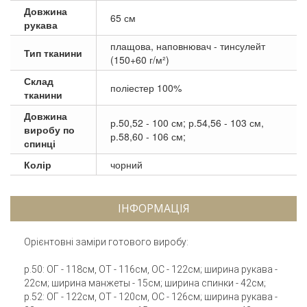
Довжина
65 см
рукава
плащова, наповнювач - тинсулейт
Тип тканини
(150+60 г/м²)
Склад
поліестер 100%
тканини
Довжина
р.50,52 - 100 см; р.54,56 - 103 см,
виробу по
р.58,60 - 106 см;
спинці
Колір
чорний
ІНФОРМАЦІЯ
Орієнтовні заміри готового виробу:
р.50: ОГ - 118см, ОТ - 116см, ОС - 122см; ширина рукава -
22см; ширина манжеты - 15см; ширина спинки - 42см;
р.52: ОГ - 122см, ОТ - 120см, ОС - 126см; ширина рукава -