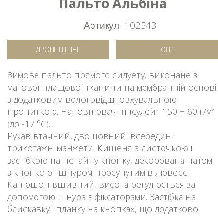
Пальто Альбіна
Артикул
102543
ДРОПШІППІНГ
ОПТ
Зимове пальто прямого силуету, виконане з
матової плащової тканини на мембранній основі
з додатковим вологовідштовхувальною
пропиткою. Наповнювач: тінсулейт 150 + 60 г/м²
(до -17 °C).
Рукав втачний, двошовний, всередині
трикотажні манжети. Кишеня з листочкою і
застібкою на потайну кнопку, декорована патом
з кнопкою і шнуром просунутим в люверс.
Капюшон вшивний, висота регулюється за
допомогою шнура з фіксаторами. Застібка на
блискавку і планку на кнопках, що додатково