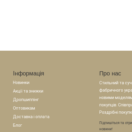
Iнформація
Про нас
Новинки
Стильний та суча
фабричного укр
Акції та знижки
новими моделям
Дропшиппінг
покупців. Співп
Оптовикам
Роздрібні покупк
Доставка і оплата
Підпишіться та отри
Блог
новини!