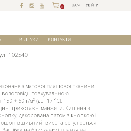
UA
УВІЙТИ
0
БЛОГ
ВІДГУКИ
КОНТАКТИ
ул
102540
иконане з матової плащової тканини
им вологовідштовхувальною
50 + 60 г/м² (до -17 °C).
дині трикотажні манжети. Кишеня з
кнопку, декорована патом з кнопкою і
пюшон вшивний, висота регулюється
Застібка на блискавку і планку на