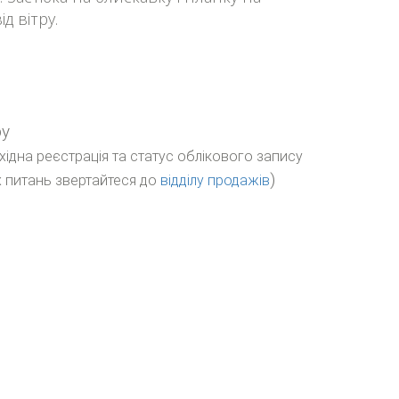
д вітру.
ру
бхідна реєстрація та статус облікового запису
)
 питань звертайтеся до
відділу продажів