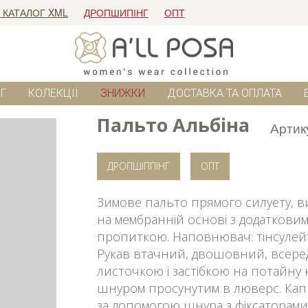
 КАТАЛОГ XML
ДРОПШИПІНГ
ОПТ
Г
КОЛЕКЦІЇ
ЗНИЖКИ
ДОСТАВКА ТА ОПЛАТА
Пальто Альбіна
Артик
ДРОПШІППІНГ
ОПТ
Зимове пальто прямого силуету, в
на мембранній основі з додатков
пропиткою. Наповнювач: тінсулейт 1
Рукав втачний, двошовний, всере
листочкою і застібкою на потайну 
шнуром просунутим в люверс. Ка
за допомогою шнура з фіксаторами. 