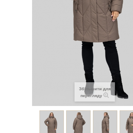
Збільшити для
перегляду