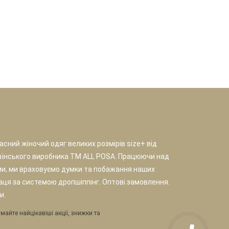
сний жіночий одяг великих розмірів size+ від
аїнського виробника TM ALL POSA. Працюючи над
и, ми враховуємо думки та побажання наших
раця за системою дропшіппінг. Оптові замовлення.
и.
майте найцікавіші акції, знижки та