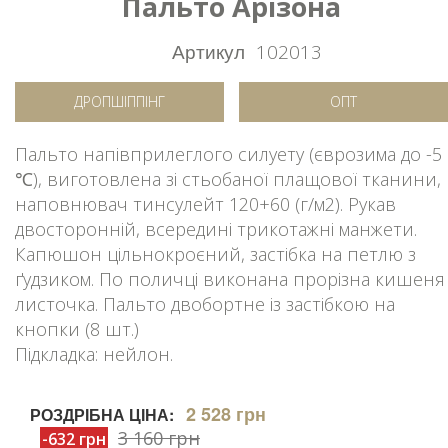
Пальто Арізона
Артикул
102013
ДРОПШІППІНГ
ОПТ
Пальто напівприлеглого силуету (єврозима до -5
℃), виготовлена зі стьобаної плащової тканини,
наповнювач тинсулейт 120+60 (г/м2). Рукав
двосторонній, всередині трикотажні манжети.
Капюшон цільнокроєний, застібка на петлю з
ґудзиком. По поличці виконана прорізна кишеня
листочка. Пальто двобортне із застібкою на
кнопки (8 шт.)
Підкладка: нейлон.
2 528 грн
РОЗДРІБНА ЦІНА:
3 160 грн
-632 грн