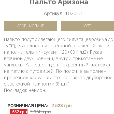
Пальто Аризона
Артикул
102013
ДРОПШИППИНГ
ОПТ
Пальто полуприлегающего силуэта (еврозима до
-5 ℃), выполнена из стеганой плащевой ткани,
наполнитель тинсулейт 120+60 (г/м2). Рукав
втачной двухшовный, внутри трикотажные
манжеты. Капюшон цельнокроенный, застёжка
на петлю с пуговицей. По полочке выполнен
прорезной карман листочка. Пальто двубортное
с застёжкой на кнопки (8 шт.)
Подкладка: нейлон.
2 528 грн
РОЗНИЧНАЯ ЦЕНА:
3 160 грн
-632 грн