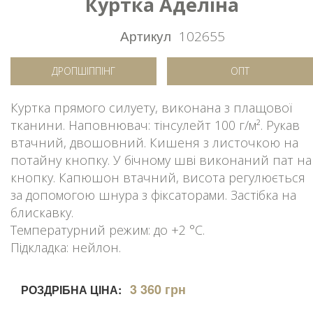
Куртка Аделіна
Артикул
102655
ДРОПШІППІНГ
ОПТ
Куртка прямого силуету, виконана з плащової
тканини. Наповнювач: тінсулейт 100 г/м². Рукав
втачний, двошовний. Кишеня з листочкою на
потайну кнопку. У бічному шві виконаний пат на
кнопку. Капюшон втачний, висота регулюється
за допомогою шнура з фіксаторами. Застібка на
блискавку.
Температурний режим: до +2 °C.
Підкладка: нейлон.
3 360 грн
РОЗДРІБНА ЦІНА: