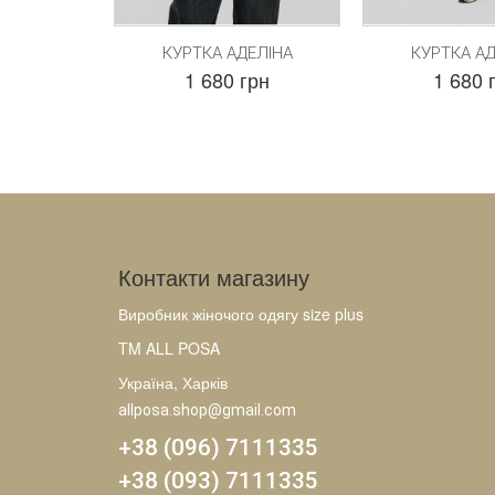
КУРТКА АДЕЛІНА
КУРТКА АД
1 680 грн
1 680 
Контакти магазину
Виробник жіночого одягу size plus
TM ALL POSA
Україна, Харків
allposa.shop@gmail.com
+38 (096) 7111335
+38 (093) 7111335