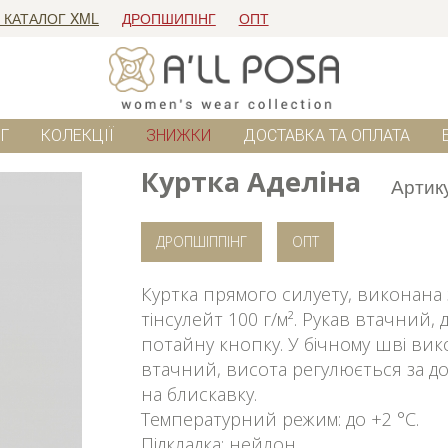
 КАТАЛОГ XML
ДРОПШИПІНГ
ОПТ
Г
КОЛЕКЦІЇ
ЗНИЖКИ
ДОСТАВКА ТА ОПЛАТА
Куртка Аделіна
Артик
ДРОПШІППІНГ
ОПТ
Куртка прямого силуету, виконана
тінсулейт 100 г/м². Рукав втачни
потайну кнопку. У бічному шві ви
втачний, висота регулюється за до
на блискавку.
Температурний режим: до +2 °C.
Підкладка: нейлон.