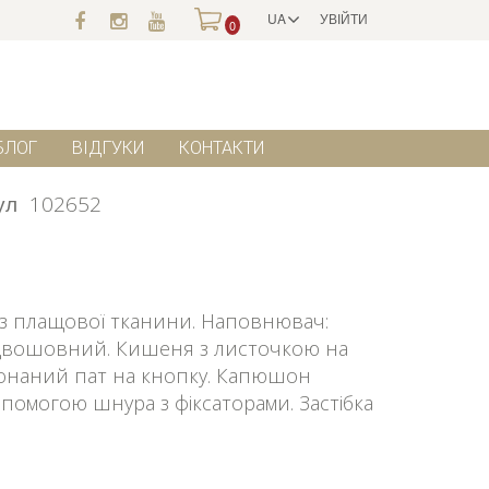
UA
УВІЙТИ
0
БЛОГ
ВІДГУКИ
КОНТАКТИ
ул
102652
 з плащової тканини. Наповнювач:
й, двошовний. Кишеня з листочкою на
конаний пат на кнопку. Капюшон
помогою шнура з фіксаторами. Застібка