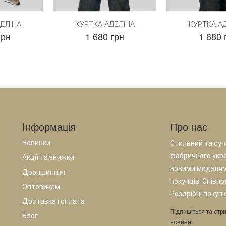
ЕЛІНА
КУРТКА АДЕЛІНА
КУРТКА А
грн
1 680 грн
1 680 
Iнформація
Про нас
Новинки
Стильний та суча
фабричного укр
Акції та знижки
новими моделям
Дропшиппінг
покупців. Співп
Оптовикам
Роздрібні покупк
Доставка і оплата
Підпишіться та отри
Блог
новини!