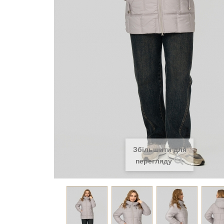
Збільшити для
перегляду