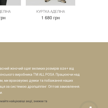
ДЕЛІНА
КУРТКА АДЕЛІНА
грн
1 680 грн
сний жіночий одяг великих розмірів size+ від
аїнського виробника TM ALL POSA. Працюючи над
и, ми враховуємо думки та побажання наших
раця за системою дропшіппінг. Оптові замовлення.
и.
майте найцікавіші акції, знижки та