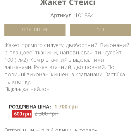
Жакет Стейсі
Артикул
101884
ДРОПШІППІНГ
ОПТ
Жакет прямого силуету, двобортний. Виконаний
із плащової тканини, наповнювач: тинсулейт
100 (г/м2). Комір втачний з відкладними
лацканами. Рукав втачний, двошовний. По
поличці виконані кишені із клапанами. Застібка
на кнопку.
Підкладка: нейлон.
1 700 грн
РОЗДРІБНА ЦІНА:
2 300 грн
-600 грн
Оптові ціни — від 4 одиниць товару