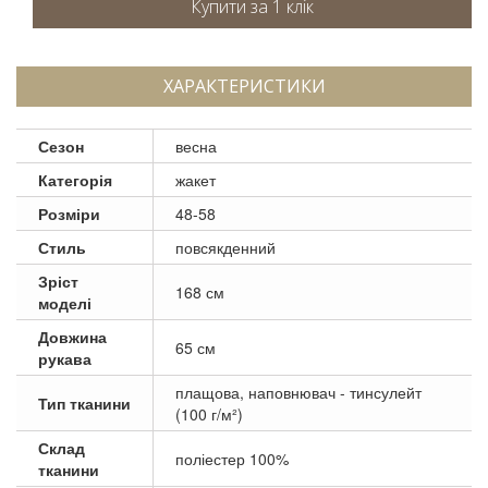
ХАРАКТЕРИСТИКИ
Сезон
весна
Категорія
жакет
Розміри
48-58
Стиль
повсякденний
Зріст
168 см
моделі
Довжина
65 см
рукава
плащова, наповнювач - тинсулейт
Тип тканини
(100 г/м²)
Склад
поліестер 100%
тканини