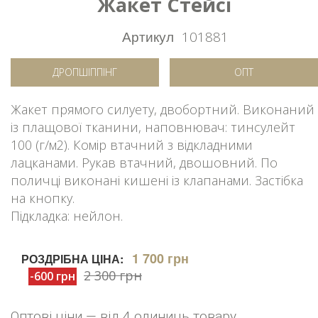
Жакет Стейсі
Артикул
101881
ДРОПШІППІНГ
ОПТ
Жакет прямого силуету, двобортний. Виконаний
із плащової тканини, наповнювач: тинсулейт
100 (г/м2). Комір втачний з відкладними
лацканами. Рукав втачний, двошовний. По
поличці виконані кишені із клапанами. Застібка
на кнопку.
Підкладка: нейлон.
1 700 грн
РОЗДРІБНА ЦІНА:
2 300 грн
-600 грн
Оптові ціни — від 4 одиниць товару