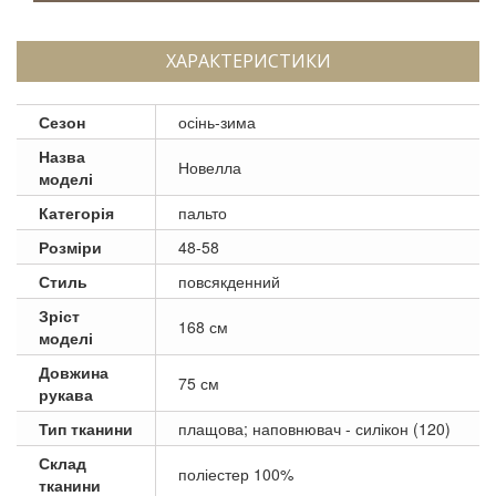
ХАРАКТЕРИСТИКИ
Сезон
осінь-зима
Назва
Новелла
моделі
Категорія
пальто
Розміри
48-58
Стиль
повсякденний
Зріст
168 см
моделі
Довжина
75 см
рукава
Тип тканини
плащова; наповнювач - силікон (120)
Склад
поліестер 100%
тканини