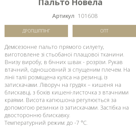
Пальто Новела
Артикул
101608
ДРОПШІППІНГ
ОПТ
Демісезонне пальто прямого силуету,
виготовлене зі стьобаної плащової тканини.
Внизу виробу, в бічних швах - розрізи. Рукав
втачний, одношовний зі спущеним плечем. На
лінії талії розміщена куліса на резинці, із
затискачами. Ліворуч на грудях – кишеня на
блискавці, з боків кишені-листочка з втачними
краями. Висота капюшона регулюється за
допомогою резинки із затискачами. Застібка на
двосторонню блискавку.
Температурний режим: до -7 °C.