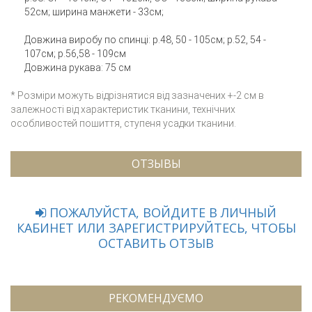
52см; ширина манжети - 33см;
Довжина виробу по спинці: р.48, 50 - 105см; р.52, 54 -
107см; р.56,58 - 109см
Довжина рукава: 75 см
* Розміри можуть відрізнятися від зазначених +-2 см в
залежності від характеристик тканини, технічних
особливостей пошиття, ступеня усадки тканини.
ОТЗЫВЫ
ПОЖАЛУЙСТА, ВОЙДИТЕ В ЛИЧНЫЙ
КАБИНЕТ ИЛИ ЗАРЕГИСТРИРУЙТЕСЬ, ЧТОБЫ
ОСТАВИТЬ ОТЗЫВ
РЕКОМЕНДУЄМО