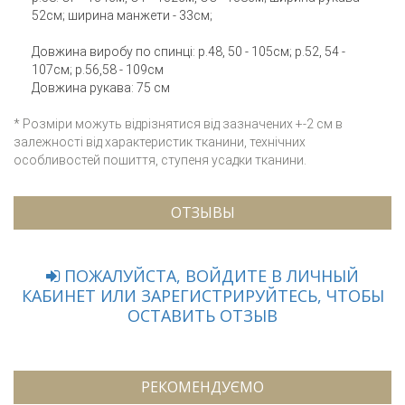
52см; ширина манжети - 33см;
Довжина виробу по спинці: р.48, 50 - 105см; р.52, 54 -
107см; р.56,58 - 109см
Довжина рукава: 75 см
* Розміри можуть відрізнятися від зазначених +-2 см в
залежності від характеристик тканини, технічних
особливостей пошиття, ступеня усадки тканини.
ОТЗЫВЫ
ПОЖАЛУЙСТА, ВОЙДИТЕ В ЛИЧНЫЙ
КАБИНЕТ ИЛИ ЗАРЕГИСТРИРУЙТЕСЬ, ЧТОБЫ
ОСТАВИТЬ ОТЗЫВ
РЕКОМЕНДУЄМО