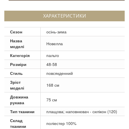
ХАРАКТЕРИСТИКИ
Сезон
осінь-зима
Назва
Новелла
моделі
Категорія
пальто
Розміри
48-58
Стиль
повсякденний
Зріст
168 см
моделі
Довжина
75 см
рукава
Тип тканини
плащова; наповнювач - силікон (120)
Склад
поліестер 100%
тканини