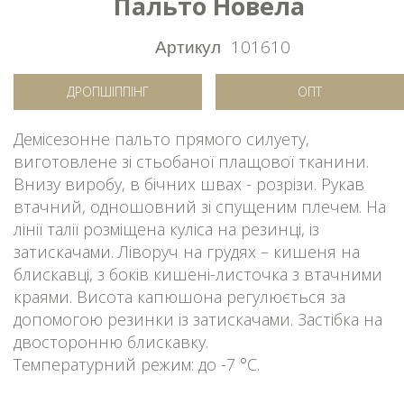
Пальто Новела
Артикул
101610
ДРОПШІППІНГ
ОПТ
Демісезонне пальто прямого силуету,
виготовлене зі стьобаної плащової тканини.
Внизу виробу, в бічних швах - розрізи. Рукав
втачний, одношовний зі спущеним плечем. На
лінії талії розміщена куліса на резинці, із
затискачами. Ліворуч на грудях – кишеня на
блискавці, з боків кишені-листочка з втачними
краями. Висота капюшона регулюється за
допомогою резинки із затискачами. Застібка на
двосторонню блискавку.
Температурний режим: до -7 °C.