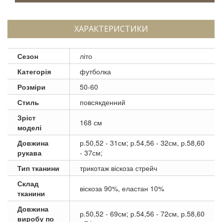
ХАРАКТЕРИСТИКИ
Сезон
літо
Категорія
футболка
Розміри
50-60
Стиль
повсякденний
Зріст
168 см
моделі
Довжина
р.50,52 - 31см; р.54,56 - 32см, р.58,60
рукава
- 37см;
Тип тканини
трикотаж віскоза стрейч
Склад
віскоза 90%, еластан 10%
тканини
Довжина
р.50,52 - 69см; р.54,56 - 72см, р.58,60
виробу по