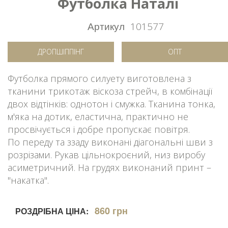
Футболка Наталі
Артикул
101577
ДРОПШІППІНГ
ОПТ
Футболка прямого силуету виготовлена з
тканини трикотаж віскоза стрейч, в комбінації
двох відтінків: однотон і смужка. Тканина тонка,
м'яка на дотик, еластична, практично не
просвічується і добре пропускає повітря.
По переду та ззаду виконані діагональні шви з
розрізами. Рукав цільнокроєний, низ виробу
асиметричний. На грудях виконаний принт –
"накатка".
860 грн
РОЗДРІБНА ЦІНА: