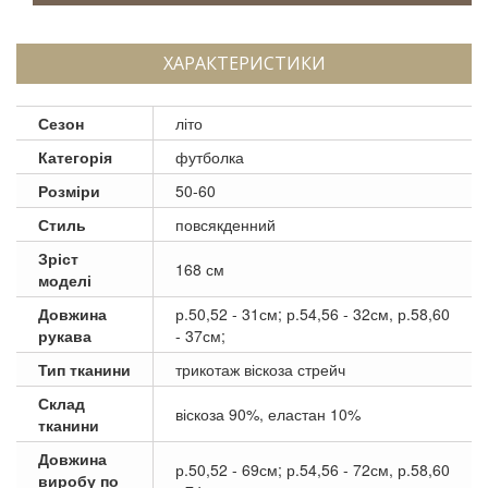
ХАРАКТЕРИСТИКИ
Сезон
літо
Категорія
футболка
Розміри
50-60
Стиль
повсякденний
Зріст
168 см
моделі
Довжина
р.50,52 - 31см; р.54,56 - 32см, р.58,60
рукава
- 37см;
Тип тканини
трикотаж віскоза стрейч
Склад
віскоза 90%, еластан 10%
тканини
Довжина
р.50,52 - 69см; р.54,56 - 72см, р.58,60
виробу по