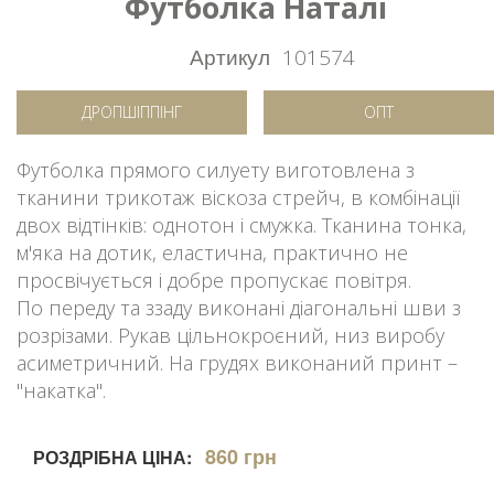
Футболка Наталі
Артикул
101574
ДРОПШІППІНГ
ОПТ
Футболка прямого силуету виготовлена з
тканини трикотаж віскоза стрейч, в комбінації
двох відтінків: однотон і смужка. Тканина тонка,
м'яка на дотик, еластична, практично не
просвічується і добре пропускає повітря.
По переду та ззаду виконані діагональні шви з
розрізами. Рукав цільнокроєний, низ виробу
асиметричний. На грудях виконаний принт –
"накатка".
860 грн
РОЗДРІБНА ЦІНА: