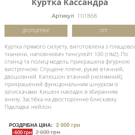
Куртка Кассандра
Артикул
101868
ДРОПШІППІНГ
ОПТ
Куртка прямого силуету, виготовлена з плащової
тканини, наповнювач тинсулейт 100 (г/м2). По
спинці та полиці модель прикрашена фігурною
вистрочкою. Спущене плече, рукав втачний,
двошовний. Капюшон втачний (незнімний),
прикрашений функціональним шнурком із
затискачами. Кишені накладні зі збиранням
внизу. Застібка на двосторонню блискавку.
Підкладка: нейлон.
2 000 грн
РОЗДРІБНА ЦІНА:
2 600 грн
-600 грн