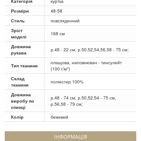
Категорія
куртка
Розміри
48-58
Стиль
повсякденний
Зріст
168 см
моделі
Довжина
р.48 - 22 см; р.50,52,54,56,58 - 75 см;
рукава
плащова, наповнювач - тинсулейт
Тип тканини
(100 г/м²)
Склад
поліестер 100%
тканини
Довжина
р.48 - 74 см; р.50,52,54 - 75 см,
виробу по
р.56,58 - 79 см;
спинці
Колір
бежевий
ІНФОРМАЦІЯ